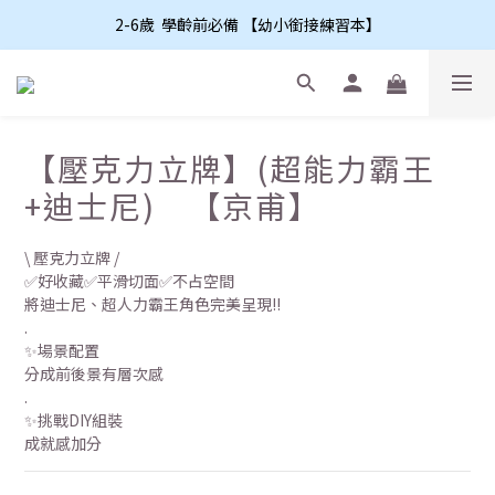
2-6歲  學齡前必備 【幼小銜接練習本】
【壓克力立牌】(超能力霸王
+迪士尼) 【京甫】
\ 壓克力立牌 /
✅好收藏✅平滑切面✅不占空間
將迪士尼、超人力霸王角色完美呈現!!
.
✨場景配置
分成前後景有層次感
.
✨挑戰DIY組裝
成就感加分