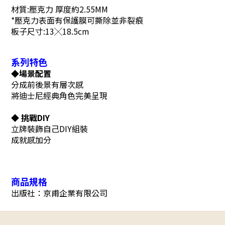
材質:壓克力 厚度約2.55MM
*壓克力表面有保護膜可撕除並非裂痕
板子尺寸:13╳18.5cm
系列特色
◆場景配置
分成前後景有層次感
將迪士尼經典角色完美呈現
◆ 挑戰DIY
立牌裝飾自己DIY組裝
成就感加分
商品規格
出版社：京甫企業有限公司