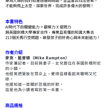
身為人類的我們就是透過問問題，並且嘗試找出答案，
才能夠飛上太空、探索世界，完成許多偉大的發明！
本書特色
AI時代下的關鍵能力 = 觀察力 X 提問力
與英國劍橋大學專家合作，專業且易懂的知識大集合
213個天馬行空問題，啟發孩子的好奇心與未來創造力！
作者介紹
麥克．藍普頓（Mike Rampton）
作家兼記者，目前與妻子、女兒居住在英國劍橋附近
的小鎮。
他經常把筆放在耳朵上，覺得這樣看起來聰明又忙
碌。
他還知道一首關於恐龍的好歌。
這是他為小讀者寫的第一本書。
商品規格