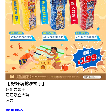
【
好好玩挖沙神手
】
超能力霸王
汪汪隊立大功
波力
商品簡介