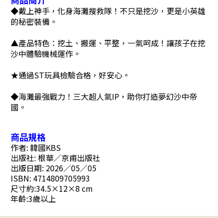
◆戴上神手，化身海灘搜救隊！不只是挖沙，更是小英雄
的秘密裝備。
▲產品特色：挖土、搬運、平整，一氣呵成！讓孩子在挖
沙中體驗機械運作。
★通過ST玩具檢驗合格，好安心。
◆海灘最強戰力！三大超人氣IP，助你打造夢幻沙中帝
國。
商品規格
作者: 韓國KBS
出版社: 根華／京甫出版社
出版日期: 2026／05／05
ISBN: 4714809705993
尺
寸
約
:
34.5×12×8 cm
年
齡
:
3歲以上