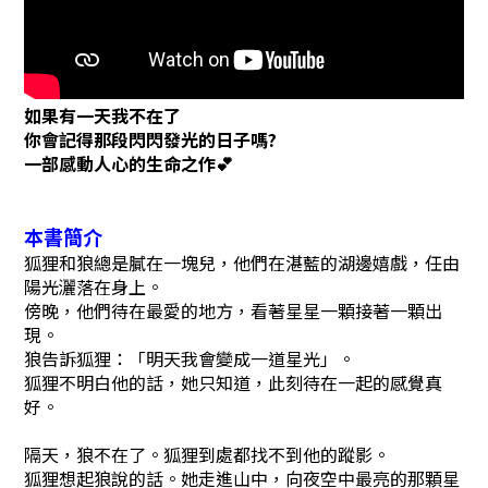
如果有一天我不在了
你會記得那段閃閃發光的日子嗎?
一部感動人心的生命之作
💕
本書簡介
狐狸和狼總是膩在一塊兒，他們在湛藍的湖邊嬉戲，任由
陽光灑落在身上。
傍晚，他們待在最愛的地方，看著星星一顆接著一顆出
現。
狼告訴狐狸：「明天我會變成一道星光」。
狐狸不明白他的話，她只知道，此刻待在一起的感覺真
好。
隔天，狼不在了。狐狸到處都找不到他的蹤影。
狐狸想起狼說的話。她走進山中，向夜空中最亮的那顆星