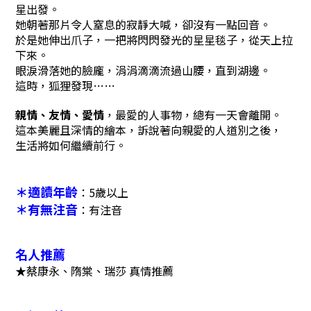
星出發。
她朝著那片令人窒息的寂靜大喊，卻沒有一點回音。
於是她伸出爪子，一把將閃閃發光的星星毯子，從天上拉
下來。
眼淚滑落她的臉龐，涓涓滴滴流過山腰，直到湖邊。
這時，狐狸發現……
親情、友情、愛情
，最愛的人事物，總有一天會離開。
這本美麗且深情的繪本，訴說著向親愛的人道別之後，
生活將如何繼續前行。
＊適讀年齡
：5歲以上
＊有無注音
：
有注音
名人推薦
★蔡康永、隋棠、瑞莎 真情推薦