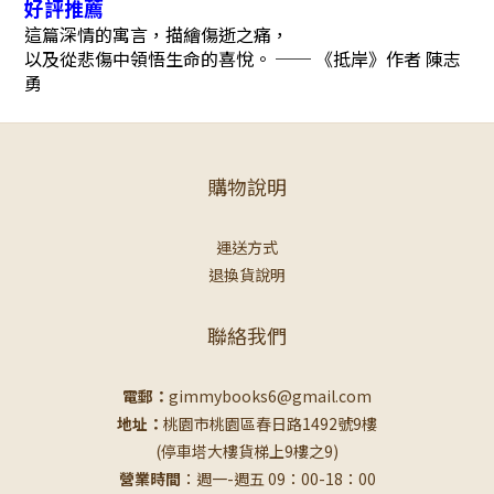
好評推薦
這篇深情的寓言，描繪傷逝之痛，
以及從悲傷中領悟生命的喜悅。 ── 《抵岸》作者 陳志
勇
購物說明
運送方式
退換貨說明
聯絡我們
電郵：
gimmybooks6@gmail.com
地址：
桃園市桃園區春日路1492號9樓
(停車塔大樓貨梯上9樓之9)
營業時間
：週一-週五 09：00-18：00