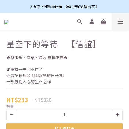
2-6歲  學齡前必備 【幼小銜接練習本】
星空下的等待 【信誼】
★蔡康永、隋棠、瑞莎 真情推薦★
如果有一天我不在了
你會記得那段閃閃發光的日子嗎?
一部感動人心的生命之作
NT$233
NT$320
數量
加入購物車