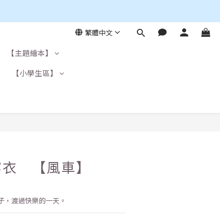
繁體中文
【主題繪本】
】
【小學生區】
穿衣 【風車】
子，渡過快樂的一天。