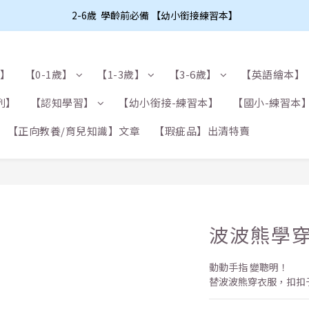
2-6歲  學齡前必備 【幼小銜接練習本】
布】
【0-1歲】
【1-3歲】
【3-6歲】
【英語繪本】
列】
【認知學習】
【幼小銜接-練習本】
【國小-練習本
【正向教養/育兒知識】文章
【瑕疵品】出清特賣
波波熊學
動動手指 變聰明！
替波波熊穿衣服，扣扣