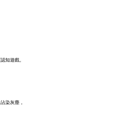
寶認知遊戲。
易沾染灰塵，