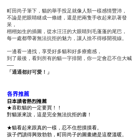
町田尚子筆下，貓的舉手投足就像人類一樣感情豐沛，
不論是把眼睛瞇成一條縫，還是把兩隻手收起來趴著發
呆，
栩栩如生的插圖，從水汪汪的大眼睛到毛蓬蓬的尾巴，
每一處都帶著無法抗拒的魅力，讓人捨不得移開視線。
一邊看一邊找，享受好多貓和好多療癒感，
到了最後，看到所有的貓一字排開，你一定會忍不住大喊
──
「通通都好可愛！」
各界推薦
日本讀者熱烈推薦
★
喜歡貓的一定要買！！
對貓派來說，這是完全無法抗拒的書！
★貓看起來跟真的一樣，忍不住想摸摸看。
孩子們讀得興致勃勃，町田尚子的圖畫總是這麼溫暖。