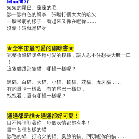
商品簡介
短短的尾巴、蓬蓬的毛
舔一舔白色的腳掌，張嘴打個大大的哈欠
一臉呆萌的樣子，看起來又像在瞪你……
沒錯！這就是貓呀！
★全宇宙最可愛的貓咪書★
完整收錄貓咪各種可愛的模樣，讓人忍不住想要大吸一口
！
這隻貓跟那隻貓，哪裡一樣呢？
黑貓、白貓、大貓、小貓、橘貓、花貓、虎斑貓……
有的眼睛一樣藍，有的尾巴一樣短，
找找看，還有哪裡一樣呢？
通通都是貓★通通都好可愛！
目不轉睛盯著你，每個表情都超有事！
書中各種各樣的貓──
舔毛的貓、打哈欠的貓、臭臉的貓、回頭瞪你的貓……