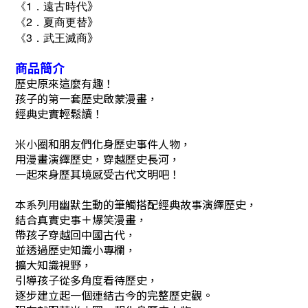
》
《1．遠古時代
》
《2
．
夏商更替
》
《3
．武王滅商
商品簡介
歷史原來這麼有趣！
孩子的第一套歷史啟蒙漫畫，
經典史實輕鬆讀！
米小圈和朋友們化身歷史事件人物，
用漫畫演繹歷史，穿越歷史長河，
一起來身歷其境感受古代文明吧！
本系列用幽默生動的筆觸搭配經典故事演繹歷史，
結合真實史事＋爆笑漫畫，
帶孩子穿越回中國古代，
並透過歷史知識小專欄，
擴大知識視野，
引導孩子從多角度看待歷史，
逐步建立起一個連結古今的完整歷史觀。