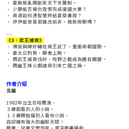
· 夏啟叛亂開創家天下世襲制。
· 少康能否報仇雪恨完成復國大業？
· 商湯如何憑智慧終結夏桀暴政？
· 伊尹能使昏君痛改前非，挽救商朝嗎？
---
《
3．武王滅商
》
· 傅說與婦好輔佐商王武丁，重振商朝國勢。
· 姜太公釣魚，願者上鉤。
· 周武王滅商伐紂，牧野之戰成為勝負關鍵。
· 周幽王烽火戲諸侯引來亡國之禍。
作者介紹
北貓
1982年出生在哈爾濱，
３歲起看別人的小說，
１３歲開始逼別人看他小說，
自認擁有強大的幽默天賦。
職業：兒童文學作家、資深動畫編劇