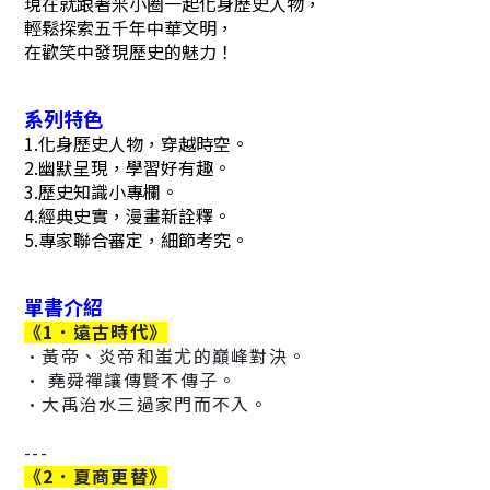
現在就跟著米小圈一起化身歷史人物，
輕鬆探索五千年中華文明，
在歡笑中發現歷史的魅力！
系列特色
1.化身歷史人物，穿越時空。
2.幽默呈現，學習好有趣。
3.歷史知識小專欄。
4.經典史實，漫畫新詮釋。
5.專家聯合審定，細節考究。
單書介紹
《
1．遠古時代
》
·黃帝、炎帝和蚩尤的巔峰對決。
· 堯舜禪讓傳賢不傳子。
·大禹治水三過家門而不入。
---
《
2．夏商更替
》