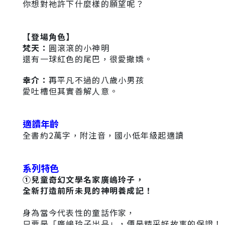
你想對祂許下什麼樣的願望呢？
【登場角色】
梵天：
圓滾滾的小神明
還有一球紅色的尾巴，很愛撒嬌。
幸介
：
再平凡不過的八歲小男孩
愛吐槽但其實善解人意。
適讀年齡
全書約2萬字，附注音，國小低年級起適讀
系列特色
①
兒童奇幻文學名家廣嶋玲子，
全新打造前所未見的神明養成記！
身為當今代表性的童話作家，
只要是「廣嶋玲子出品」，便是精采好故事的保證
！