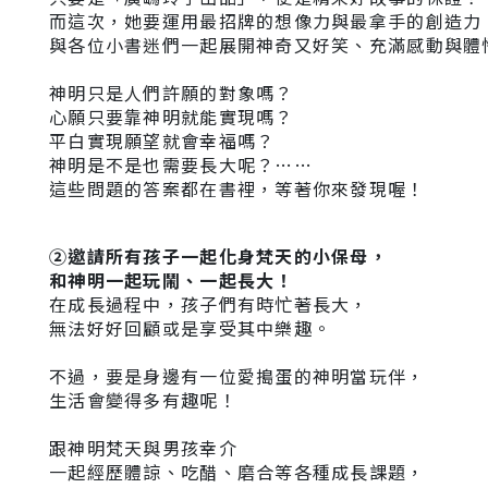
而這次，她要運用最招牌的想像力與最拿手的創造力
與各位小書迷們一起展開神奇又好笑、充滿感動與體
神明只是人們許願的對象嗎？
心願只要靠神明就能實現嗎？
平白實現願望就會幸福嗎？
神明是不是也需要長大呢？……
這些問題的答案都在書裡，等著你來發現喔！
②
邀請所有孩子一起化身梵天的小保母，
和神明一起玩鬧、一起長大！
在成長過程中，孩子們有時忙著長大
，
無法好好回顧或是享受其中樂趣。
不過，要是身邊有一位愛搗蛋的神明當玩伴，
生活會變得多有趣呢！
跟神明梵天與男孩幸介
一起經歷體諒、吃醋、磨合等各種成長課題，