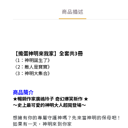
商品描述
【
搗蛋神明來我家
】全套共3
冊
1：神明誕生了
》
《
2
：
敵人是寶寶
》
《
3：
神明大集合
》
《
商品簡介
★暢銷作家廣嶋玲子 奇幻爆笑新作 ★
～史上最可愛的神明大人超鬧登場～
想擁有你的專屬守護神嗎？先來當神明的保母吧！
如果有一天，神明來到你家