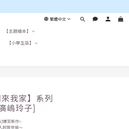
繁體中文
【主題繪本】
】
【小學生區】
明來我家】系列
[廣嶋玲子]
幻爆笑新作✨
人超鬧登場～