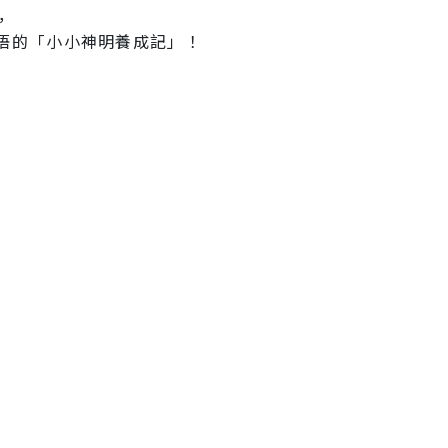
，
悟的「小小神明養成記」！