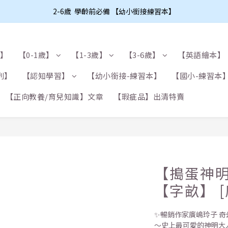
2-6歲  學齡前必備 【幼小銜接練習本】
布】
【0-1歲】
【1-3歲】
【3-6歲】
【英語繪本】
列】
【認知學習】
【幼小銜接-練習本】
【國小-練習本
【正向教養/育兒知識】文章
【瑕疵品】出清特賣
【搗蛋神
【字畝】 
✨暢銷作家廣嶋玲子 奇
～史上最可愛的神明大