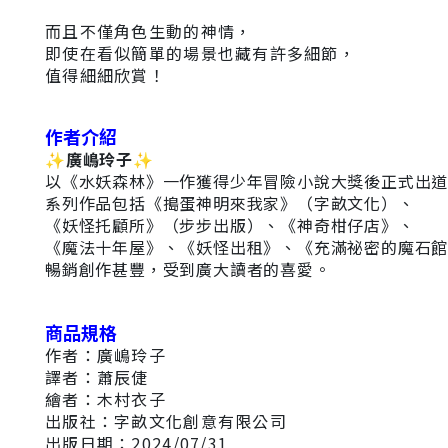
而且不僅角色生動的神情，
即使在看似簡單的場景也藏有許多細節，
值得細細欣賞！
作者介紹
✨
廣嶋玲子
✨
以《水妖森林》一作獲得少年冒險小說大獎後正式出
系列作品包括《搗蛋神明來我家》（字畝文化）、
《妖怪托顧所》（步步出版）、《神奇柑仔店》、
《魔法十年屋》、《妖怪出租》、《充滿祕密的魔石
暢銷創作甚豐，受到廣大讀者的喜愛。
商品規格
作者：廣嶋玲子
譯者：蕭辰倢
繪者：木村衣子
出版社：字畝文化創意有限公司
出版日期：2024/07/31