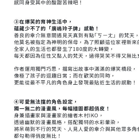
感同身受其中的酸甜苦辣吧！
③
在爆笑的育神生活中
，
蘊藏少不了的「廣嶋玲子牌」感動！
善良的幸介無意間遇見天真到有點｢ㄎㄧㄤ」的梵天
他莫名被指定為神明的保母，為了照顧這位家裡新來
全家人的生活也都發生了180度的大轉變，
每天都因為任性又黏人的梵天，過得哭笑不得又無比
作者運用獨門巧思，描寫出故事中滿滿的爆笑橋段，
像極了孩子的逗趣日常；而在歡笑的同時，
更能從最不平凡的角色身上發現最貼近生活的感動！
④
可愛無法擋的角色設定，
獨一無二的漫畫風，每幅插圖都超俏皮！
身兼插畫家與漫畫家的繪者木村IKO，
透過幽默的漫畫風格，
搭配獨特的水彩暈染，
將呆萌到不行的梵天、人見人愛的幸介與其他眾多角
都勾勒得俏皮無比！