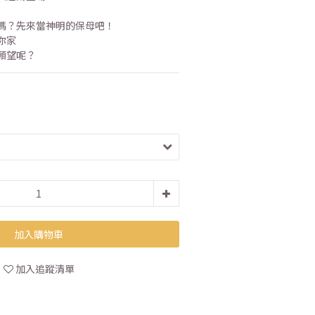
嗎？先來當神明的保母吧！
你家
願望呢？
加入購物車
加入追蹤清單