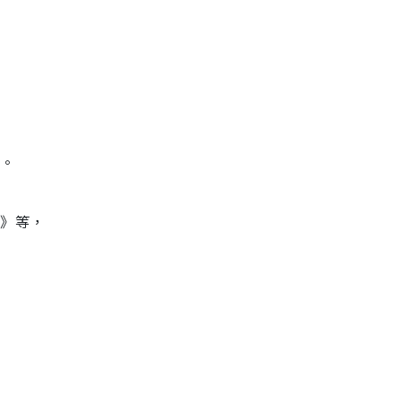
道。
館》等，