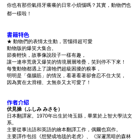
你也有那些氣得牙癢癢的日常小煩惱嗎？其實，動物們也
都一樣啦！
書籍特色
★ 動物們的表情太生動，苦惱得超可愛
動物版的爆笑大集合。
節奏輕快，故事像說段子一樣有趣，
讓一連串荒唐又爆笑的情境層層堆疊，笑到停不下來！
每隻動物都遇上了讓牠們超級困擾的糗事，
明明是「傷腦筋」的情況，看著看著卻會忍不住大笑，
因為實在太滑稽、太無奈又太可愛了！
作者介紹
伏見操（ふしみ みさを）
日本翻譯家。1970年出生於埼玉縣，畢業於上智大學法文
系。
主要從事法語和英語的繪本翻譯工作，偶爾也寫作。
主要譯作包括《想變成地毯的老虎》、《深邃黑暗的森林