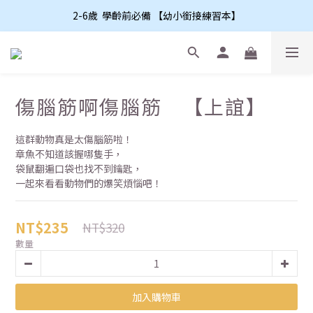
2-6歲  學齡前必備 【幼小銜接練習本】
傷腦筋啊傷腦筋 【上誼】
這群動物真是太傷腦筋啦！
章魚不知道該握哪隻手，
袋鼠翻遍口袋也找不到鑰匙，
一起來看看動物們的爆笑煩惱吧！
NT$235
NT$320
數量
加入購物車