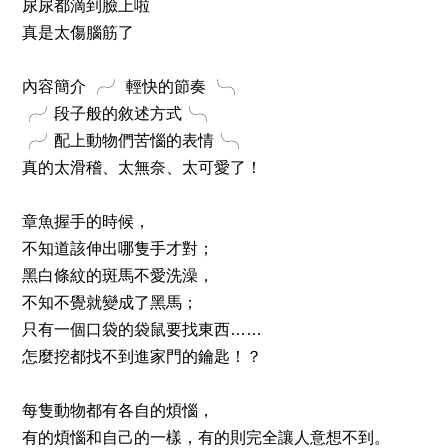
尿尿都滴到臉上啦
真是太傷腦筋了
內容簡介 ╭╯ 輕快的節奏 ╰╮
╭╯段子般的敘述方式╰╮
╭╯配上動物們苦惱的表情╰╮
真的太滑稽、太無奈、太可愛了！
章魚握手的時候，
不知道該伸出哪隻手才對；
黑白條紋的斑馬不愛洗澡，
不知不覺就變成了黑馬；
只有一個口袋的袋鼠要找東西……
怎麼挖都找不到進家門的鑰匙！？
每隻動物都有各自的煩惱，
有的煩惱和自己的一樣，有的則完全讓人意想不到。