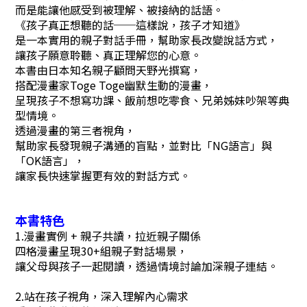
而是能讓他感受到被理解、被接納的話語。
《孩子真正想聽的話──這樣說，孩子才知道》
是一本實用的親子對話手冊，幫助家長改變說話方式，
讓孩子願意聆聽、真正理解您的心意。
本書由日本知名親子顧問天野光撰寫，
搭配漫畫家Toge Toge幽默生動的漫畫，
呈現孩子不想寫功課、飯前想吃零食、兄弟姊妹吵架等典
型情境。
透過漫畫的第三者視角，
幫助家長發現親子溝通的盲點，
並對比「NG語言」與
「OK語言」，
讓家長快速掌握更有效的對話方式。
本書特色
1.漫畫實例 + 親子共讀，拉近親子關係
四格漫畫呈現30+組親子對話場景，
讓父母與孩子一起閱讀，透過情境討論加深親子連結。
2.站在孩子視角，深入理解內心需求