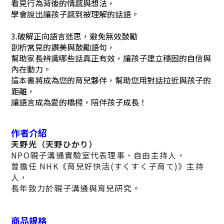
看見行為背後的情感與想法，
學會說出讓孩子感到被理解的話語。
3.破解正向語言迷思，避免無效鼓勵
剖析常見的讚美與鼓勵語句，
幫助家長辨識哪些話真正有效，讓孩子建立穩固的自信與
內在動力。
這本書將成為您的育兒夥伴，幫助您用對話拉近與孩子的
距離，
讓語言成為愛的橋樑，陪伴孩子成長！
作者介紹
天野光（天野ひかり）
NPO親子溝通實驗室代表理事、自由主持人，
曾擔任 NHK《育兒好快活(すくすく子育て)》主持
人，
長年致力於親子溝通與育兒研究。
商品規格