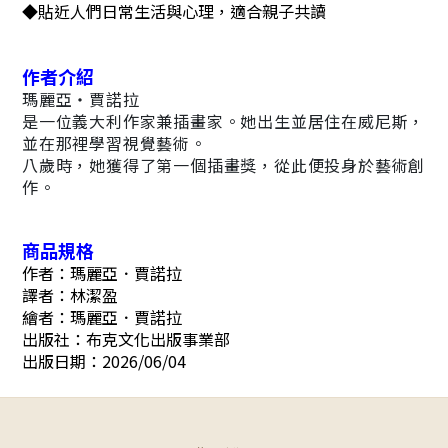
◆貼近人們日常生活與心理，適合親子共讀
作者介紹
瑪麗亞・賈諾拉
是一位義大利作家兼插畫家。她出生並居住在威尼斯，
並在那裡學習視覺藝術。
八歲時，她獲得了第一個插畫獎，從此便投身於藝術創
作。
商品規格
作者：瑪麗亞．賈諾拉
譯者：林潔盈
繪者：瑪麗亞．賈諾拉
出版社：布克文化出版事業部
出版日期：2026/06/04