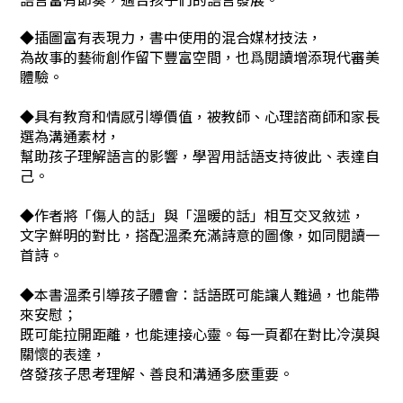
◆插圖富有表現力，書中使用的混合媒材技法，
為故事的藝術創作留下豐富空間，也爲閱讀增添現代審美
體驗。
◆具有教育和情感引導價值，被教師、心理諮商師和家長
選為溝通素材，
幫助孩子理解語言的影響，學習用話語支持彼此、表達自
己。
◆作者將「傷人的話」與「溫暖的話」相互交叉敘述，
文字鮮明的對比，搭配溫柔充滿詩意的圖像，如同閱讀一
首詩。
◆本書溫柔引導孩子體會：話語既可能讓人難過，也能帶
來安慰；
既可能拉開距離，也能連接心靈。每一頁都在對比冷漠與
關懷的
表達，
啓發孩子思考理解、善良和溝通多麽重要。