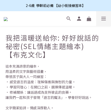
2-6歲  學齡前必備 【幼小銜接練習本】
我把溫暖送給你: 好好說話的
祕密(SEL情緒主題繪本)
【布克文化】
這本充滿詩意的繪本，
用溫柔的文字與藝術插畫，
帶領孩子與大人一同練習：
• 感受語言的溫度：理解傷害與撫慰的力量。
• 學習同理心：在開口之前，選擇傳遞溫暖。
• 修補關係：讓話語成為支持彼此的良藥。
讓我們一起和孩子發現「語言的魔法」，學會好好說話。
文字簡潔如詩，情感深厚動人。