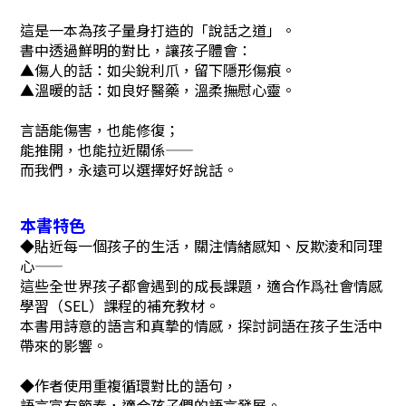
這是一本為孩子量身打造的「說話之道」。
書中透過鮮明的對比，讓孩子體會：
▲傷人的話：如尖銳利爪，留下隱形傷痕。
▲溫暖的話：如良好醫藥，溫柔撫慰心靈。
言語能傷害，也能修復；
能推開，也能拉近關係——
而我們，永遠可以選擇好好說話。
本書特色
◆貼近每一個孩子的生活，關注情緒感知、反欺淩和同理
心——
這些全世界孩子都會遇到的成長課題，適合作爲社會情感
學習（SEL）課程的補充教材。
本書用詩意的語言和真摯的情感，探討詞語在孩子生活中
帶來的影響。
◆作者使用重複循環對比的語句，
語言富有節奏，適合孩子們的語言發展。