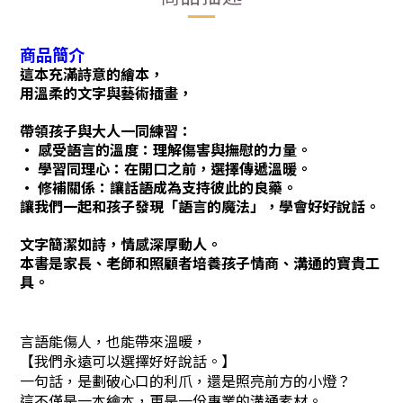
商品簡介
這本充滿詩意的繪本，
用溫柔的文字與藝術插畫，
帶領孩子與大人一同練習：
• 感受語言的溫度：理解傷害與撫慰的力量。
• 學習同理心：在開口之前，選擇傳遞溫暖。
• 修補關係：讓話語成為支持彼此的良藥。
讓我們一起和孩子發現「語言的魔法」，學會好好說話。
文字簡潔如詩，情感深厚動人。
本書是家長、老師和照顧者培養
孩子情商、溝通的寶貴工
具。
言語能傷人，也能帶來溫暖，
【我們永遠可以選擇好好說話。】
一句話，是劃破心口的利爪，還是照亮前方的小燈？
這不僅是一本繪本，更是一份專業的溝通素材。