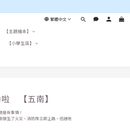
繁體中文
【主題繪本】
】
【小學生區】
動啦 【五南】
總是有事情！
剛發生了火災，消防隊立即上路，迅速地