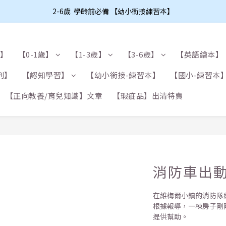
2-6歲  學齡前必備 【幼小銜接練習本】
布】
【0-1歲】
【1-3歲】
【3-6歲】
【英語繪本】
列】
【認知學習】
【幼小銜接-練習本】
【國小-練習本
【正向教養/育兒知識】文章
【瑕疵品】出清特賣
消防車出
在維梅爾小鎮的消防隊
根據報導，一棟房子剛
提供幫助。