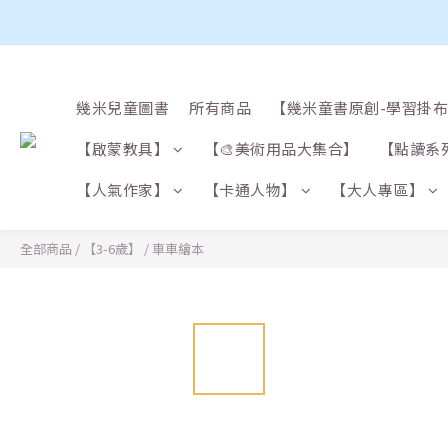
幾米兒童圖書
所有商品
【幾米童書原創-學習掛
【啟蒙教具】
【🎨美術用品大集合】
【點讀系
【人氣作家】
【卡通人物】
【大人專區】
全部商品
/
【3-6歲】
/
車車繪本