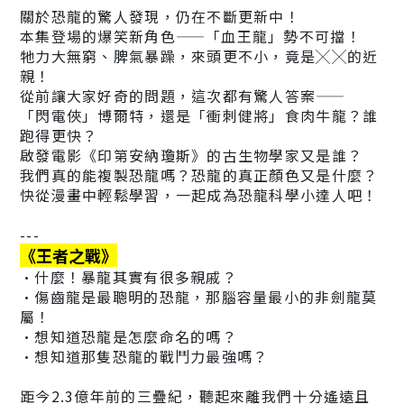
關於恐龍的驚人發現，仍在不斷更新中！
本集登場的爆笑新角色——「血王龍」勢不可擋！
牠力大無窮、脾氣暴躁，來頭更不小，竟是╳╳的近
親！
從前讓大家好奇的問題，這次都有驚人答案——
「閃電俠」博爾特，還是「衝刺健將」食肉牛龍？誰
跑得更快？
啟發電影《印第安納瓊斯》的古生物學家又是誰？
我們真的能複製恐龍嗎？恐龍的真正顏色又是什麼？
快從漫畫中輕鬆學習，一起成為恐龍科學小達人吧！
---
《王者之戰》
•什麼！暴龍其實有很多親戚？
•傷齒龍是最聰明的恐龍，那腦容量最小的非劍龍莫
屬！
•想知道恐龍是怎麼命名的嗎？
•想知道那隻恐龍的戰鬥力最強嗎？
距今2.3億年前的三疊紀，聽起來離我們十分遙遠且