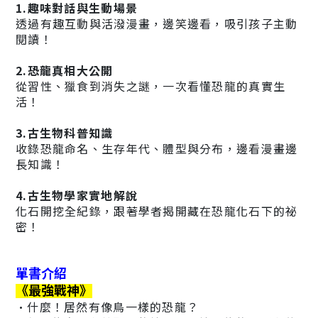
1.趣味對話與生動場景
透過有趣互動與活潑漫畫，邊笑邊看，吸引孩子主動
閱讀！
2.恐龍真相大公開
從習性、獵食到消失之謎，一次看懂恐龍的真實生
活！
3.古生物科普知識
收錄恐龍命名、生存年代、體型與分布，邊看漫畫邊
長知識！
4.古生物學家實地解說
化石開挖全紀錄，跟著學者揭開藏在恐龍化石下的祕
密！
單書介紹
《最強戰神》
•什麼！居然有像鳥一樣的恐龍？