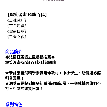
【爆笑漫畫 恐龍百科】
最強戰神》
《
草食逆襲》
《
史前巨獸》
《
王者之戰》
《
商品簡介
◆法國亞馬遜五星暢銷推薦◆
爆笑漫畫X恐龍百科X科普閱讀
★新課綱自然科學素養延伸教材，中小學生、恐龍迷必備
科普漫畫！
★涵蓋三疊紀到白堊紀種種趣聞知識，一窺戲精恐龍們不
打不相識的爆笑日常！
系列特色