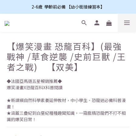
2-6歲  學齡前必備 【幼小銜接練習本】
【爆笑漫畫 恐龍百科】(最強
戰神 /草食逆襲 /史前巨獸 /王
者之戰) 【双美】
◆法國亞馬遜五星暢銷推薦◆
爆笑漫畫X恐龍百科X科普閱讀
★新課綱自然科學素養延伸教材，中小學生、恐龍迷必備科普漫
畫！
★涵蓋三疊紀到白堊紀種種趣聞知識，一窺戲精恐龍們不打不相
識的爆笑日常！