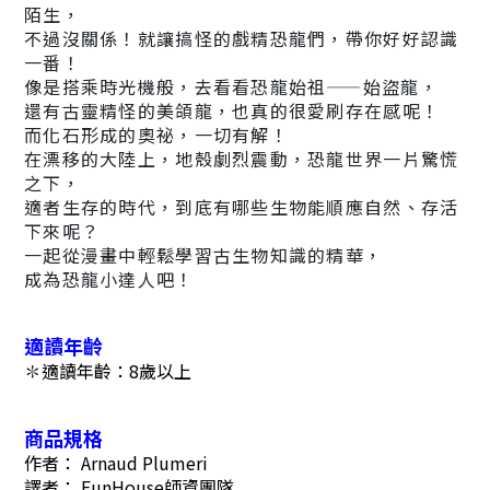
陌生，
不過沒關係！就讓搞怪的戲精恐龍們，帶你好好認識
一番！
像是搭乘時光機般，去看看恐龍始祖——始盜龍，
還有古靈精怪的美頜龍，也真的很愛刷存在感呢！
而化石形成的奧祕，一切有解！
在漂移的大陸上，地殼劇烈震動，恐龍世界一片驚慌
之下，
適者生存的時代，到底有哪些生物能順應自然、存活
下來呢？
一起從漫畫中輕鬆學習古生物知識的精華，
成為恐龍小達人吧！
適讀年齡
✽適讀年齡：8歲以上
商品規格
作者： Arnaud Plumeri
譯者： FunHouse師資團隊