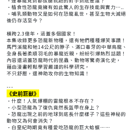
•連暴龍見到都拔腿就跑的對手到底是誰？
•植食性恐龍竟擁有如此驚人的生存技能與實力…..
•哺乳類動物又是如何在恐龍亂世，甚至生物大滅絕
後仍存活至今？
橫跨2.3億年，涵蓋多個國家！
本集收錄更多恐龍新物種，還有牠們種種爆笑事蹟！
馬門溪龍和牠14公尺的脖子、滿口毒牙的中華鳥龍、
全身長著柔順羽毛的暴龍近親，紛紛引爆熱烈話題！
內容還涵蓋恐龍時代的昆蟲、動物等驚奇演化史，
藉由漫畫輕鬆學習嚴謹的科學研究，
不只舒壓，還神助攻你的生物知識！
---
《史前巨獸》
•什麼！人氣爆棚的雷龍根本不存在？
•小型恐龍為了復仇竟然長盔甲在身上？
•恐龍出現之前的地球到底長什麼樣子？這些神秘的
動物又為何會消失？
•白堊紀時期竟有種愛吃恐龍的巨大蛤蟆……