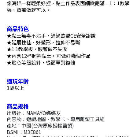
像海綿一樣輕柔好捏，
黏土作品表面細緻飽滿，
1：1教學
板，照著做就可以。
商品特色
★
黏土無毒不沾手，通過歐盟CE安全認證
★
延展性佳、好塑形，拉伸不易斷
★
1:1教學板，跟著做不失敗
★
內含12杯超輕黏土，可做好幾個作品
★
貼心等級設計，從簡單到複雜
適玩年齡
3歲以上
商品規格
出版社：MAMAYO媽媽友
內容物：遊戲地圖、教學卡、專用雕塑工具組
產地：中國(台灣原廠授權監製)
BSMI：M3E861