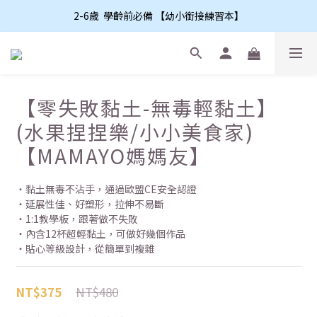
2-6歲  學齡前必備 【幼小銜接練習本】
【零失敗黏土-無毒輕黏土】
(水果捏捏樂/小小美食家)
【MAMAYO媽媽友】
‧黏土無毒不沾手，通過歐盟CE安全認證
‧延展性佳、好塑形，拉伸不易斷
‧1:1教學板，跟著做不失敗
‧內含12杯超輕黏土，可做好幾個作品
‧貼心等級設計，從簡單到複雜
NT$480
NT$375