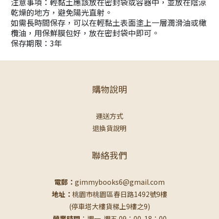
注意事項：輕黏土應該放在密封袋或容器中，並放在陰涼
乾燥的地方，避免陽光直射。
如需長時間保存，可以在輕黏土表面塗上一層潤滑油或橄
欖油，用保鮮膜包好，放在密封袋中即可。
保存期限：3年
購物說明
運送方式
退換貨說明
聯絡我們
電郵：
gimmybooks6@gmail.com
地址：
桃園市桃園區春日路1492號9樓
(停車塔大樓貨梯上9樓之9)
營業時間
：週一-週五 09：00-18：00