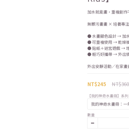
加水就能畫，重複創作
無髒污畫畫 × 培養專
● 水畫顯色設計 → 
● 可重複使用 → 乾
● 貼紙＋迷宮遊戲 →
● 輕巧好攜帶 → 外出
外出安靜活動／在家畫
NT$360
NT$245
【我的神奇水畫冊】系列
數量