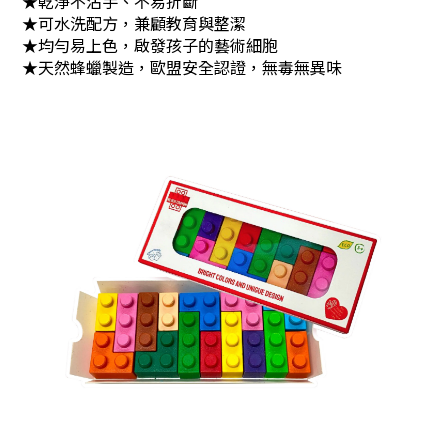
★乾淨不沾手、不易折斷
★
可水洗配方，兼顧教育與整潔
★
均勻易上色，
啟發孩子的藝術細胞
★天然蜂蠟製造，歐盟安全認證，無毒無異味