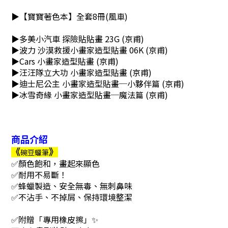
▶
【寶寶著色本】全套8冊(風車)
▶
多美小汽車 探險貼貼畫 23G (京甫)
▶
波力 沙漠救援小畫家造型貼畫 06K (京甫)
▶
Cars 小畫家造型貼畫 (京甫)
▶
汪汪隊立大功 小畫家造型貼畫 (京甫)
▶
迪士尼公主 小畫家造型貼畫─小夥伴篇 (京甫)
▶
冰雪奇緣 小畫家造型貼畫─魔法篇 (京甫)
商品介紹
《
》
碗豆蠟筆
✅顏色飽和，畫起來顯色
✅耐用不易斷！
✅蜂蠟製造、安全無毒、無刺鼻味
✅不沾手、不掉屑、保持環境整潔
✅附贈
「專用橡皮擦」✨