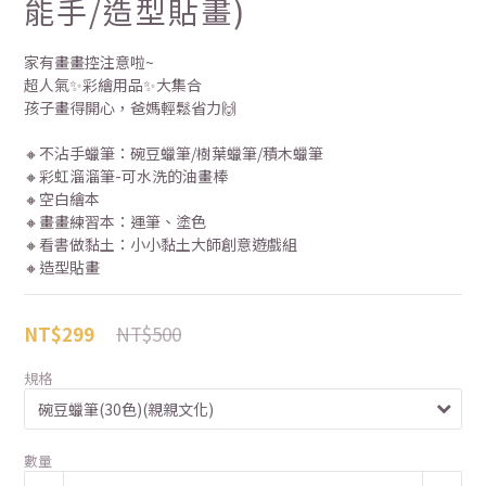
能手/造型貼畫)
家有畫畫控注意啦~
超人氣✨彩繪用品✨大集合
孩子畫得開心，爸媽輕鬆省力🙌
🔸不沾手蠟筆：碗豆蠟筆/樹葉蠟筆/積木蠟筆
🔸彩虹溜溜筆-可水洗的油畫棒
🔸空白繪本
🔸畫畫練習本：運筆、塗色
🔸看書做黏土：小小黏土大師創意遊戲組
🔸造型貼畫
NT$500
NT$299
規格
數量