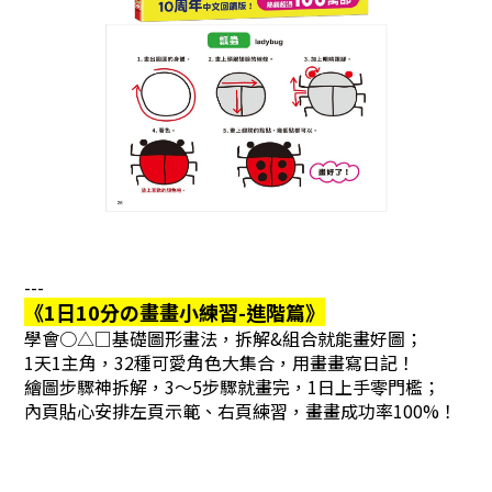
---
《1日10分の畫畫小練習-進階篇》
學會○△□基礎圖形畫法，拆解&組合就能畫好圖；
1天1主角，32種可愛角色大集合，用畫畫寫日記！
繪圖步驟神拆解，3～5步驟就畫完，1日上手零門檻；
內頁貼心安排左頁示範、右頁練習，畫畫成功率100%！