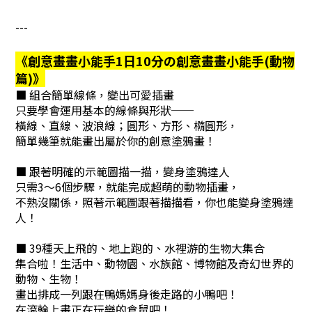
---
《創意畫畫小能手1日10分の創意畫畫小能手(動物
篇)》
■ 組合簡單線條，變出可愛插畫
只要學會運用基本的線條與形狀──
橫線、直線、波浪線；圓形、方形、橢圓形，
簡單幾筆就能畫出屬於你的創意塗鴉畫！
■ 跟著明確的示範圖描一描，變身塗鴉達人
只需3～6個步驟，就能完成超萌的動物插畫，
不熟沒關係，照著示範圖跟著描描看，你也能變身塗鴉達
人！
■ 39種天上飛的、地上跑的、水裡游的生物大集合
集合啦！生活中、動物園、水族館、博物館及奇幻世界的
動物、生物！
畫出排成一列跟在鴨媽媽身後走路的小鴨吧！
在滾輪上畫正在玩樂的倉鼠吧！