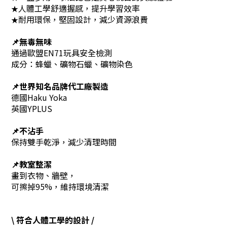
人體工學舒適握感，提升學習效率
★
耐用環保，堅固設計，減少資源浪費
★
📌無毒無味
通過歐盟EN71玩具安全檢測
成分：蜂蠟、礦物石蠟、礦物染色
📌世界知名品牌代工廠製造
德國Haku Yoka
英國YPLUS
📌不沾手
保持雙手乾淨，減少清理時間
📌教室整潔
畫到衣物、牆壁，
可擦掉95%，維持環境清潔
\ 符合人體工學的設計 /