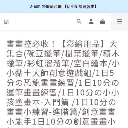
2-6歲  學齡前必備 【幼小銜接練習本】
畫畫控必收！【彩繪用品】大
集合(碗豆蠟筆/樹葉蠟筆/積木
蠟筆/彩虹溜溜筆/空白繪本/小
小黏土大師創意遊戲組/1日5
分の恐龍畫畫練習/1日10分の
運筆畫畫練習/1日10分の小小
孩塗畫本-入門篇 /1日10分の
畫畫小練習-進階篇/創意畫畫
小能手1日10分の創意畫畫小