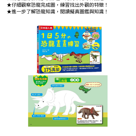
★仔細觀察恐龍完成圖，練習找出外觀的特徵！
★進一步了解恐龍知識，閱讀擬真圖鑑與知識！