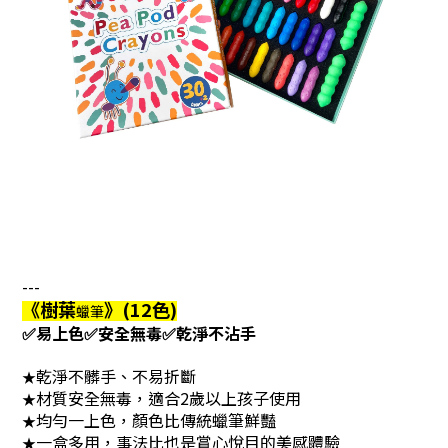
---
《樹葉
》(12色)
蠟筆
✅
易上色
✅安全無毒
✅
乾淨不沾手
乾淨不髒手、不易折斷
★
材質安全無毒，適合2歲以上孩子使用
★
均勻一上色，顏色比傳統蠟筆鮮豔
★
一盒多用，事法比也是賞心悅目的美感體驗
★