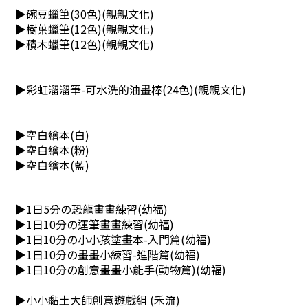
▶
碗豆蠟筆(30色)
(親親文化)
▶
樹葉蠟筆(12色)
(親親文化)
▶
積木蠟筆(12色)
(親親文化)
▶
彩虹溜溜筆-可水洗的油畫棒(24色)
(親親文化)
▶
空白繪本(白)
▶
空白繪本(粉)
▶
空白繪本(藍)
▶
1日5分の恐龍畫畫練習(幼福)
▶
1日10分の運筆畫畫練習(幼福)
▶
1日10分の小小孩塗畫本-入門篇(幼福)
▶
1日10分の畫畫小練習-進階篇(幼福)
▶
1日10分の創意畫畫小能手(動物篇)(幼福)
▶
小小黏土大師創意遊戲組 (禾流)