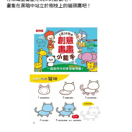
畫隻在黑暗中站立於樹枝上的貓頭鷹吧！