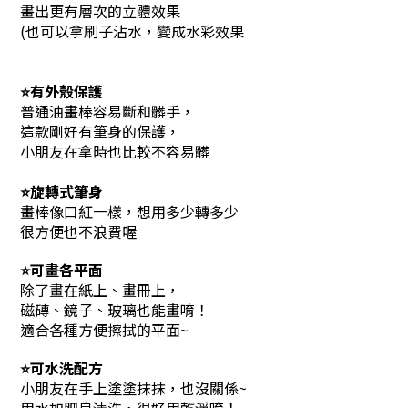
畫出更有層次的立體效果
(也可以拿刷子沾水，變成水彩效果
⭐有外殼保護
普通油畫棒容易斷和髒手，
這款剛好有筆身的保護，
小朋友在拿時也比較不容易髒
⭐旋轉式筆身
畫棒像口紅一樣，想用多少轉多少
很方便也不浪費喔
⭐可畫各平面
除了畫在紙上、畫冊上，
磁磚、鏡子、玻璃也能畫唷！
適合各種方便擦拭的平面~
⭐可水洗配方
小朋友在手上塗塗抹抹，也沒關係~
用水加肥皂清洗，很好用乾淨唷！