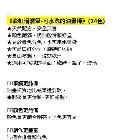
---
《
彩虹溜溜筆-可水洗的油畫棒》
(24色)
★天然配方，安全無毒
★顏色飽滿、奶油般滑順好塗
★易於疊色混色，也可用水暈染
★可愛口紅外型，旋轉好收納
★自由塗鴉，一洗就乾淨
★適用可擦拭的平面：磁磚、鏡子、玻璃
👉🏻筆觸更絲滑
油畫棒質地比蠟筆還要軟，
畫起來會更滑順~更好塗喔~
👉🏻顏色更飽滿
顏色會更飽合明亮，上色更容易
👉🏻創作更豐富
很適合堆疊和混色