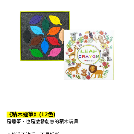
---
《積木蠟筆
》(12色)
是蠟筆，也是激發創意的積木玩具