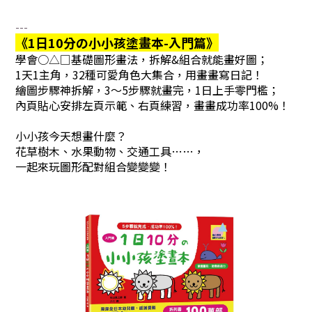
---
《1日10分の小小孩塗畫本-入門篇》
學會○△□基礎圖形畫法，拆解&組合就能畫好圖；
1天1主角，32種可愛角色大集合，用畫畫寫日記！
繪圖步驟神拆解，3～5步驟就畫完，1日上手零門檻；
內頁貼心安排左頁示範、右頁練習，畫畫成功率100%！
小小孩今天想畫什麼？
花草樹木、水果動物、交通工具……，
一起來玩圖形配對組合變變變！