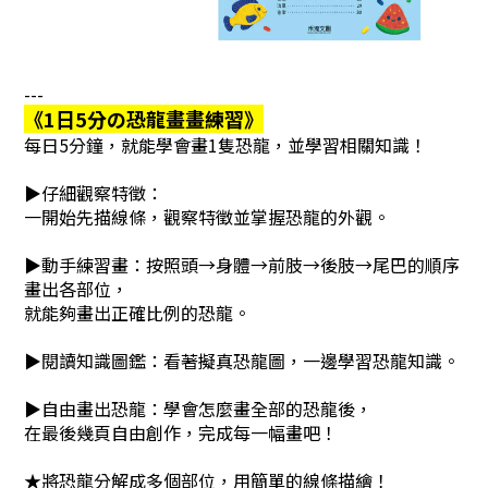
---
《
1日5分の恐龍畫畫練習》
每日5分鐘，就能學會畫1隻恐龍，並學習相關知識！
▶仔細觀察特徵：
一開始先描線條，觀察特徵並掌握恐龍的外觀。
▶動手練習畫：按照頭→身體→前肢→後肢→尾巴的順序
畫出各部位，
就能夠畫出正確比例的恐龍。
▶閱讀知識圖鑑：看著擬真恐龍圖，一邊學習恐龍知識。
▶自由畫出恐龍：學會怎麼畫全部的恐龍後，
在最後幾頁自由創作，完成每一幅畫吧！
★將恐龍分解成多個部位，用簡單的線條描繪！