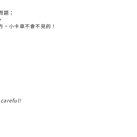
問題；
，
方，小卡車不會不見的！
 careful!