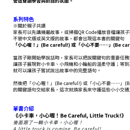
營造雙語學習與對話的氛圍。
系列特色
※關於親子共讀
家長可以先講幾遍故事，或掃描QR Code播放音檔讓孩
不管中文版或英文版的故事，都會出現這本書的關鍵句
「小心喔！」(Be careful!)
或「小心不要⋯⋯」(Be caref
當孩子剛開始學說話時，家長可以把說關鍵句的重要任務
讓孩子展現對小卡車、小飛機和小輪船的溫柔守護；等到
就可以讓孩子嘗試說出故事中的完整語句。
然後把「小心喔！」(Be careful!) 或「小心不要⋯⋯」(Be ca
的關鍵語句交給家長，這次就換家長來守護這些小小交通
單書介紹
《小卡車，小心喔！Be Careful, Little Truck!》
後面跟了一輛小卡車，小心喔！
A little truck is coming. Be careful!