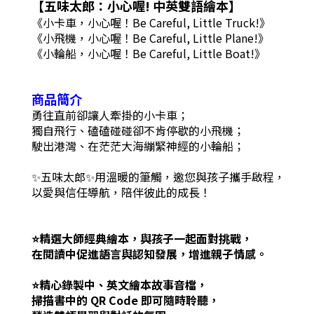
【
五味太郎：小心喔! 中英雙語繪本
】
《小卡車，小心喔！Be Careful, Little Truck!》
《小飛機，小心喔！Be Careful, Little Plane!》
《小輪船，小心喔！Be Careful, Little Boat!》
商品簡介
勇往直前卻讓人牽掛的小卡車；
獨自飛行、磕磕碰碰卻不肯停歇的小飛機；
駛出港灣、在茫茫大海繃緊神經的小輪船；
✨五味太郎✨用溫暖的筆觸，邀您與孩子攜手啟程，
以愛與信任導航，陪伴彼此的成長！
⭐精選大師經典繪本，與孩子一起面對挑戰，
在閱讀中促進語言與認知發展，增進親子情感。
⭐精心錄製中、英文繪本故事音檔，
掃描書中的 QR Code 即可隨時聆聽，