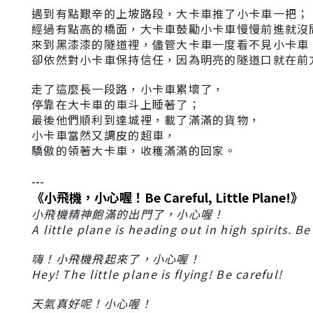
遇到有點艱辛的上坡路段，大卡車推了小卡車一把；
經過有點高的橋面，大卡車鼓勵小卡車慢慢前進就沒
來到黑漆漆的隧道裡，儘管大卡車一度看不見小卡車
卻依然對小卡車保持信任，因為明亮的隧道口就在前
走了這麼長一段路，小卡車累壞了，
停靠在大卡車的車斗上睡著了；
最後他們順利到達城裡，載了滿滿的貨物，
小卡車當然又調皮的超車，
驕傲的領著大卡車，收穫滿滿的回家。
---
《小飛機，小心喔！Be Careful, Little Plane!》
小飛機精神飽滿的出門了，小心喔！
A little plane is heading out in high spirits. Be
嗨！小飛機飛起來了，小心喔！
Hey! The little plane is flying! Be careful!
天氣真好呢！小心喔！