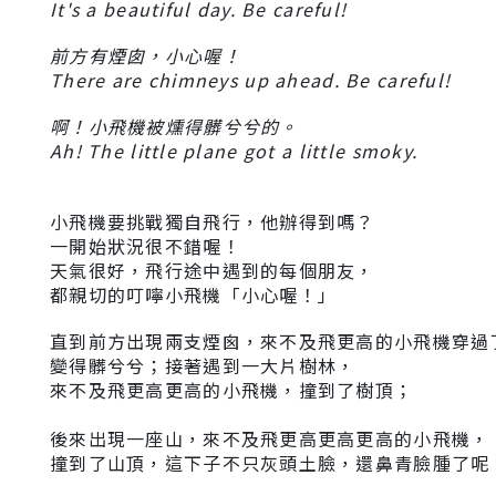
It's a beautiful day. Be careful!
前方有煙囱，小心喔！
There are chimneys up ahead. Be careful!
啊！小飛機被燻得髒兮兮的。
Ah! The little plane got a little smoky.
小飛機要挑戰獨自飛行，他辦得到嗎？
一開始狀況很不錯喔！
天氣很好，飛行途中遇到的每個朋友，
都親切的叮嚀小飛機「小心喔！」
直到前方出現兩支煙囪，來不及飛更高的小飛機穿過
變得髒兮兮；接著遇到一大片樹林，
來不及飛更高更高的小飛機，
撞到了樹頂；
後來出現一座山，來不及飛更高更高更高的小飛機，
撞到了山頂
，這下子不只灰頭土臉，還鼻青臉腫了呢