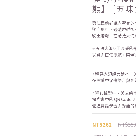
熊】 [五味
勇往直前卻讓人牽掛的
獨自飛行、磕磕碰碰卻
駛出港灣、在茫茫大海
✨五味太郎✨用溫暖的
以愛與信任導航，陪伴
⭐精選大師經典繪本，
在閱讀中促進語言與認
⭐精心錄製中、英文繪
掃描書中的 QR Code
營造雙語學習與對話的
NT$360
NT$262