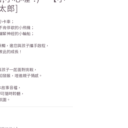
太郎]
小卡車；
不肯停歇的小飛機；
繃緊神經的小輪船；
筆觸，邀您與孩子攜手啟程，
彼此的成長！
與孩子一起面對挑戰，
知發展，增進親子情感。
本故事音檔，
 即可隨時聆聽，
氛圍。