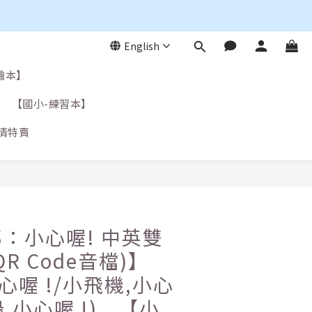
English
繪本】
【國小-練習本】
清特賣
：小心喔! 中英雙
R Code音檔)】
心喔 !/小飛機,小心
船,小心喔 !) 【小