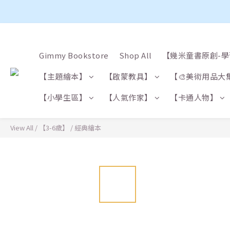
Gimmy Bookstore
Shop All
【幾米童書原創-
【主題繪本】
【啟蒙教具】
【🎨美術用品大
【小學生區】
【人氣作家】
【卡通人物】
View All
/
【3-6歲】
/
經典繪本