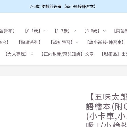
2-6歲  學齡前必備 【幼小銜接練習本】
學習掛布】
【0-1歲】
【1-3歲】
【3-6歲】
【英語
集合】
【點讀系列】
【認知學習】
【幼小銜接-練習本】
【大人專區】
【正向教養/育兒知識】文章
【瑕疵品】出
【五味太郎
語繪本(附Q
(小卡車,小
喔 !/小輪