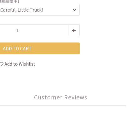
英雙語繪本】
ADD TO CART
Add to Wishlist
Customer Reviews