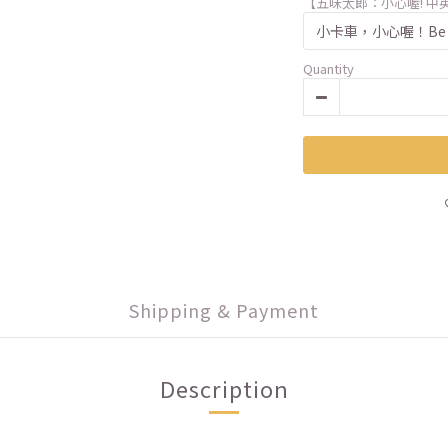
【五味太郎：小心喔! 中
Quantity
Shipping & Payment
Description