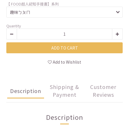
【 FOOD超人認知手提書】系列
Quantity
ADD TO CART
Add to Wishlist
Shipping &
Customer
Description
Payment
Reviews
Description