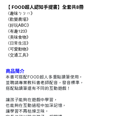
【
FOOD超人認知手提書
】全套共8冊
》
《趣味ㄅㄆㄇ
》
《
歡樂農場
》
《
好
玩ABC
》
《
有趣123
》
《
美味食物
》
《
日常生活
》
《
可愛動物
》
《
交通工具
商品簡介
本書可搭配FOOD超人多重點讀筆使用，
並聘請專業教科書老師配音，發音標準，
搭配點讀筆還有不同的互動遊戲！
讓孩子能夠在遊戲中學習，
也能夠在互動過程中加深記憶，
讓學習不再枯燥乏味，