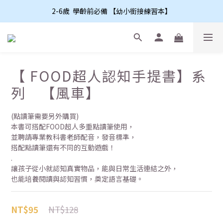
2-6歲  學齡前必備 【幼小銜接練習本】
【 FOOD超人認知手提書】系
列 【風車】
(點讀筆需要另外購買)
本書可搭配FOOD超人多重點讀筆使用，
並聘請專業教科書老師配音，發音標準，
搭配點讀筆還有不同的互動遊戲！
.
讓孩子從小就認知真實物品，能與日常生活連結之外，
也能培養閱讀與認知習慣，奠定語言基礎。
NT$128
NT$95