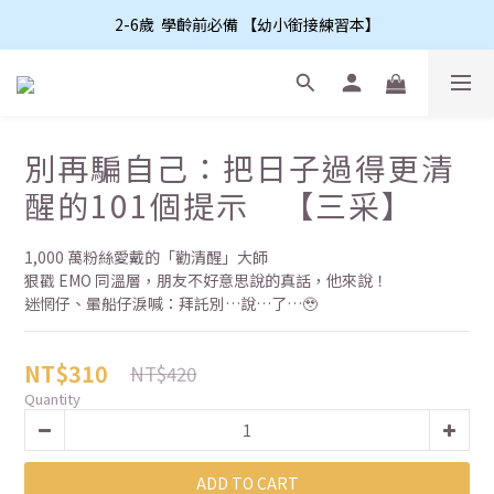
2-6歲  學齡前必備 【幼小銜接練習本】
別再騙自己：把日子過得更清
醒的101個提示 【三采】
1,000 萬粉絲愛戴的「勸清醒」大師
狠戳 EMO 同溫層，朋友不好意思說的真話，他來說！
迷惘仔、暈船仔淚喊：拜託別…說…了…🥹
NT$310
NT$420
Quantity
ADD TO CART