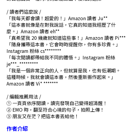
/ 讀者們這麼說 /
「我每天都會讀！超愛的！」Amazon 讀者 Ju**
「這本書就像是在對我說話，它真的知道我經歷了什
麼。」Amazon 讀者 eh**
「真希望我 20 幾歲就知道這些事！」Amazon 讀者 Pi***
「隨身攜帶這本書，它會時時提醒你，你有多珍貴。」
Instagram 粉絲 cs********
「每次閱讀都帶給我不同的體悟。」Instagram 粉絲
je***_*********
「我是一個非常正向的人，但就算是我，也有低潮期。
這種時候，我就會讀這本書，然後重新振作起來。」
Amazon 讀者 Vi* *******
/ 編輯推薦用法 /
➀ 一頁頁依序閱讀，讀完發現自己變得超清醒！
➁ EMO 時，翻至符合心境的句子，拍照上傳！
➂ 朋友又在茫？把這本書丟給他！
作者介紹