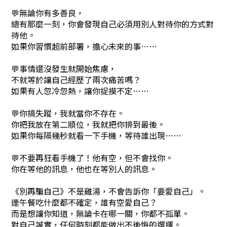
💬無論你有多善良，
總有那麼一刻，你會發現自己必須用別人對待你的方式對
待他。
如果你習慣超前部署，擔心未來的事……
💬事情還沒發生就開始焦慮，
不就等於讓自己經歷了兩次痛苦嗎？
如果有人忽冷忽熱，讓你捉摸不定……
💬你搞失蹤，我就當你不存在。
你把我放在第二順位，我就把你排到最後。
如果你每隔幾秒就看一下手機，等待誰出現……
💬不要再狂看手機了！他有空，但不會找你。
你在等他的訊息，他也在等別人的訊息。
《別再騙自己》不是雞湯，不會告訴你「要愛自己」。
連午餐吃什麼都不確定，誰有空愛自己？
而是想讓你知道，無論卡在哪一關，你都不孤單。
對自己誠實，任何時刻都能做出不後悔的選擇。