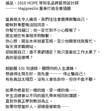
誠品、1010 HOPE 等知名品牌愛用設計師
─── Happieslin 量身打造全書插圖
當真相太令人痛苦，我們往往會選擇欺騙自己。
曖昧對象整晚沒回訊息，
你幫忙找藉口：他一定忙到不小心睡著了。
朋友總在有事相求時聯繫，
你心想：朋友本來就要互相，至少他願意找我幫忙。
每天滑求職網站，
卻說服自己：誰不喜歡穩定？我只是最近工作太累了。
真的是這樣嗎？
超勸醒 101 句語錄，關閉你的人生濾鏡。
想過得比現在好，首先要 ─── 停止騙自己！
有些真話太殘忍，沒有人會告訴你，但你不能不聽。
如果你老是犯一樣的錯、受一樣的傷……
💬生活總會以不同的面孔帶來相同的課題，
直到你真正學到教訓為止。
如果你想當好人，卻總是被欺負……