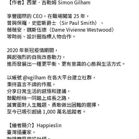
【作者】
西蒙．吉勒姆
Simon Gilham
享譽國際的 CEO，在職場闖蕩 25 年，
曾與保羅．史密斯爵士（Sir Paul Smith）、
薇薇安．魏斯伍德（Dame Vivienne Westwood）
等時尚、設計圈指標人物合作。
2020 年新冠疫情期間，
興起強烈的自我改善動力，
進而發展出一種更平衡、更有意識的心態與生活方式。
以帳號 @xgilham 在各大平台建立社群，
秉持直言不諱的作風，
分享日常生活的感悟和建議，
鼓勵粉絲一同踏上成長之路，
誠實面對人生難題、勇敢做出困難的選擇，
至今已吸引超過 1,000 萬名追蹤者。
【繪者簡介】
Happieslin
臺灣插畫家，
咖啡廳愛用設計師，