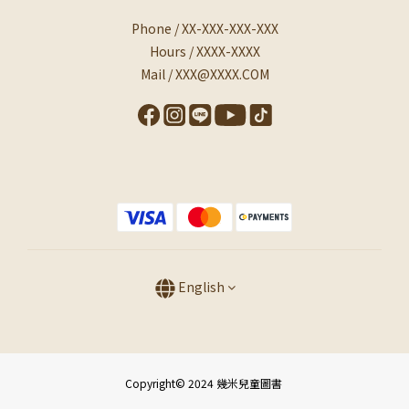
Phone / XX-XXX-XXX-XXX
Hours / XXXX-XXXX
Mail / XXX@XXXX.COM
English
Copyright© 2024 幾米兒童圖書