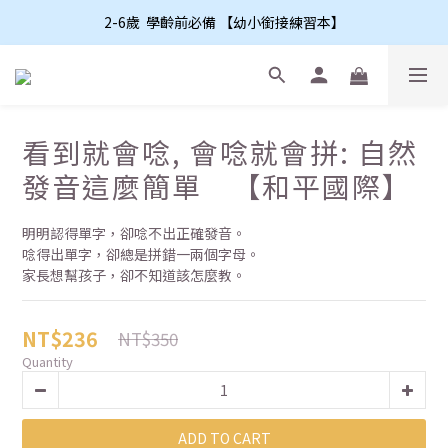
2-6歲  學齡前必備 【幼小銜接練習本】
看到就會唸, 會唸就會拼: 自然
發音這麼簡單 【和平國際】
明明認得單字，卻唸不出正確發音。
唸得出單字，卻總是拼錯一兩個字母。
家長想幫孩子，卻不知道該怎麼教。
NT$236
NT$350
Quantity
ADD TO CART