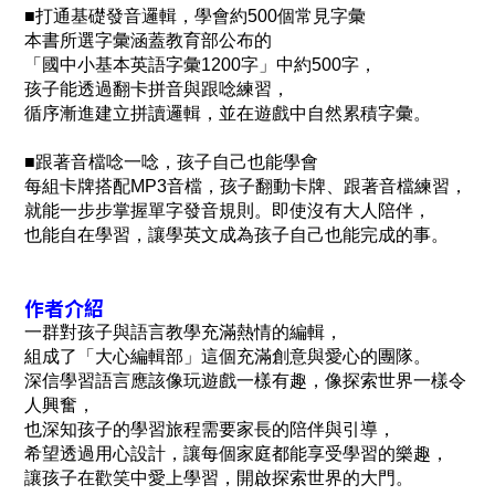
■打通基礎發音邏輯，學會約500個常見字彙
本書所選字彙涵蓋教育部公布的
「國中小基本英語字彙1200字」中約500字，
孩子能透過翻卡拼音與跟唸練習，
循序漸進建立拼讀邏輯，並在遊戲中自然累積字彙。
■跟著音檔唸一唸，孩子自己也能學會
每組卡牌搭配MP3音檔，孩子翻動卡牌、跟著音檔練習，
就能一步步掌握單字發音規則。即使沒有大人陪伴，
也能自在學習，讓學英文成為孩子自己也能完成的事。
作者介紹
一群對孩子與語言教學充滿熱情的編輯，
組成了「大心編輯部」這個充滿創意與愛心的團隊。
深信學習語言應該像玩遊戲一樣有趣，像探索世界一樣令
人興奮，
也深知孩子的學習旅程需要家長的陪伴與引導，
希望透過用心設計，讓每個家庭都能享受學習的樂趣，
讓孩子在歡笑中愛上學習，開啟探索世界的大門。