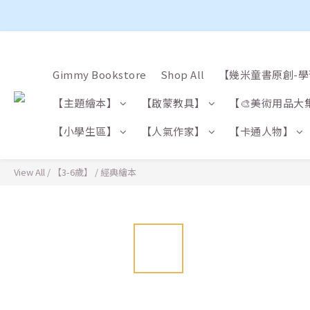
Gimmy Bookstore
Shop All
【幾米童書原創-
【主題繪本】
【啟蒙教具】
【🎨美術用品大
【小學生區】
【人氣作家】
【卡通人物】
View All
/
【3-6歲】
/
經典繪本