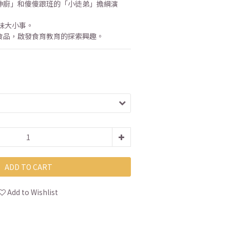
小神廚」和傻傻跟班的「小徒弟」擔綱演
味大小事。
工食品，啟發食育教育的探索興趣。
ADD TO CART
Add to Wishlist