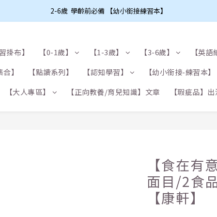
2-6歲  學齡前必備 【幼小銜接練習本】
學習掛布】
【0-1歲】
【1-3歲】
【3-6歲】
【英語
集合】
【點讀系列】
【認知學習】
【幼小銜接-練習本】
【大人專區】
【正向教養/育兒知識】文章
【瑕疵品】出
【食在有意
面目/2食
【康軒】