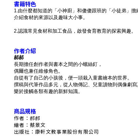
書籍特色
1.由什麼都知道的「小神廚」和傻傻跟班的「小徒弟」擔
介紹食材的來源以及趣味大小事。
2.認識常見食材和加工食品，啟發食育教育的探索興趣。
作者介紹
郝郝
長期擔任創作者與書本之間的小螺絲釘，
偶爾也兼任維修角色。
自從有了自己的小孩後，便一頭栽入童書繪本的世界。
撰稿與代筆作品多元，從人物傳記、兒童讀物到偶像劇寫
樂於接觸各類有趣的新鮮知識。
商品規格
作者：郝郝
繪者：蔡景文
出版社：康軒文教事業股份有限公司