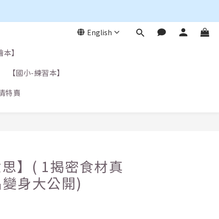
English
繪本】
【國小-練習本】
清特賣
思】( 1揭密食材真
品變身大公開)