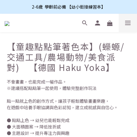
2-6歲  學齡前必備 【幼小銜接練習本】
【童趣點點筆著色本】(蠑螈/
交通工具/農場動物/美食派
對) 【德國 Haku Yoka】
不會畫畫，也能完成一幅作品。
※建議搭配點點筆一起使用，體驗完整創作玩法
點一點就上色的創作方式，讓孩子輕鬆體驗畫畫樂趣，
在遊戲中培養手眼協調與色彩認知，建立成就感與自信心。
● 點點上色 → 幼兒也能輕鬆完成
● 大面積圖案 → 降低挫折感
● 主題設計 → 提升專注力與興趣