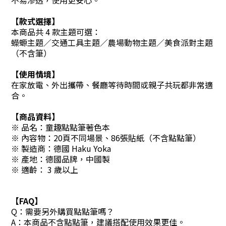
不易滲透，使用更安心。
【款式選擇】
本商品共 4 款主題可選：
蠑螈主題／交通工具主題／農場動物主題／美食派對主題
（不含筆）
【使用情境】
在家放電、外出攜帶、餐廳等待時間或親子共玩都非常適
合。
【商品資料】
※ 品名：童趣點點筆著色本
※ 內容物：20頁不同場景、86張貼紙（不含點點筆）
※ 製造商：德國 Haku Yoka
※ 產地：德國品牌，中國製
※ 適齡： 3 歲以上
【FAQ】
Q：需要另外購買點點筆嗎？
A：本商品不含點點筆，建議搭配使用效果更佳。