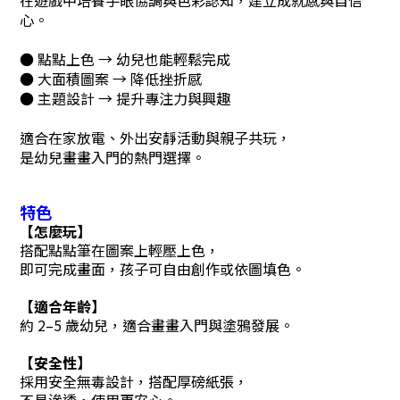
在遊戲中培養手眼協調與色彩認知，建立成就感與自信
心。
● 點點上色 → 幼兒也能輕鬆完成
● 大面積圖案 → 降低挫折感
● 主題設計 → 提升專注力與興趣
適合在家放電、外出安靜活動與親子共玩，
是幼兒畫畫入門的熱門選擇。
特色
【怎麼玩】
搭配點點筆在圖案上輕壓上色，
即可完成畫面，孩子可自由創作或依圖填色。
【適合年齡】
約 2–5 歲幼兒，適合畫畫入門與塗鴉發展。
【安全性】
採用安全無毒設計，搭配厚磅紙張，