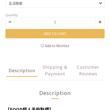
Quantity
ADD TO CART
Add to Wishlist
Shipping &
Customer
Description
Payment
Reviews
Description
【
FOOD超人手指點讀
】