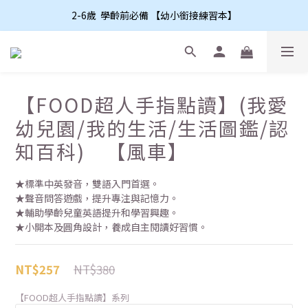
2-6歲  學齡前必備 【幼小銜接練習本】
【FOOD超人手指點讀】(我愛
幼兒園/我的生活/生活圖鑑/認
知百科) 【風車】
★標準中英發音，雙語入門首選。
★聲音問答遊戲，提升專注與記憶力。
★輔助學齡兒童英語提升和學習興趣。
★小開本及圓角設計，養成自主閱讀好習慣。
NT$380
NT$257
【FOOD超人手指點讀】系列