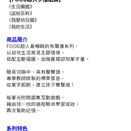
》
《生活圖鑑
》
《
認知百科
》
《我愛幼兒園
》
《
我的生活
商品簡介
FOOD超人最暢銷的有聲書系列，
以幼兒生活常見主題情境，
搭配生動插圖，加強基礎認知單字量。
簡易切換中、英有聲雙語，
專業教師錄製的標準發音，
從單字起跑，建立孩子雙聲道！
每單元附問題集互動遊戲，
藉由找一找的過程驗收學習成效，
再次幫助記憶。
系列特色