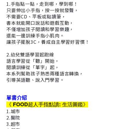
1.手指點一點，走到哪，學到哪！
只要伸出小手指，按一按就發聲，
不需要CD、平板或點讀筆，
書本就能開口說話和遊戲互動，
不僅增加孩子閱讀和學習樂趣，
還能一邊訓練手指小肌肉。
讓孩子擺脫3C，養成自主學習好習慣！
2.幼兒雙語學習起跑線
語言學習從「聽」開始，
閱讀訓練從「單字」起，
本系列幫助孩子熟悉兩種語言轉換，
引導英語聽、說入門學習。
單書介紹
《 FOOD超人手指點讀: 生活圖鑑》
1.城市
2.醫院
3.超市