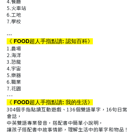
4.餐廳
5.火車站
6.工地
7.學校
---
《 FOOD超人手指點讀: 認知百科》
1.農場
2.海洋
3.恐龍
4.宇宙
5.樂器
6.職業
7.花園
---
《 FOOD超人手指點讀: 我的生活》
304個手指點讀互動遊戲、136個雙語單字，16句日常
會話，
中英雙語專業發音，搭配書中簡單小說明，
讓孩子搭配書中故事情節，理解生活中的單字和物品！