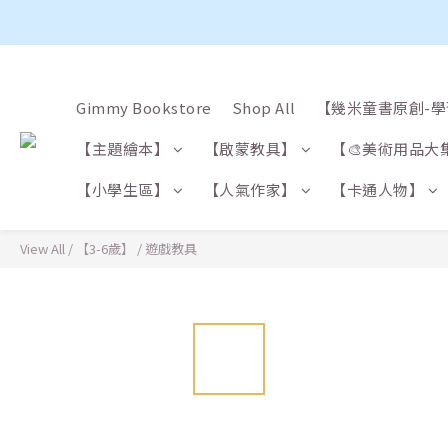
Gimmy Bookstore
Shop All
【幾米童書原創-
【主題繪本】
【啟蒙教具】
【🎨美術用品大
【小學生區】
【人氣作家】
【卡通人物】
View All
/
【3-6歲】
/
遊戲教具