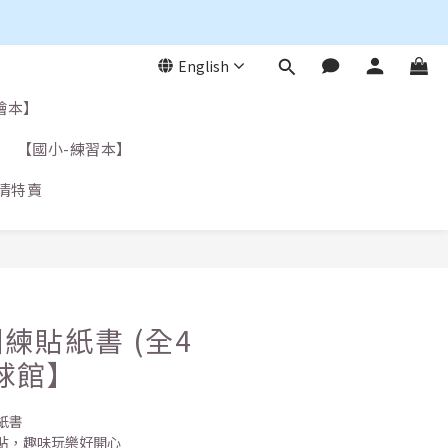
English
繪本】
【國小-練習本】
清特賣
練貼紙書 (全4
球館】
紙書
貼，趣味玩樂好開心