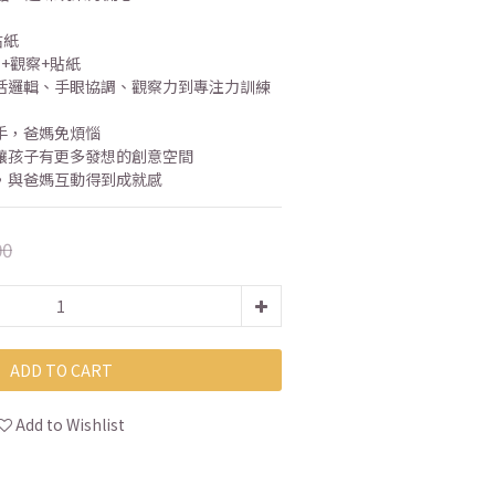
貼紙
+觀察+貼紙
活邏輯、手眼協調、觀察力到專注力訓練
手，爸媽免煩惱
讓孩子有更多發想的創意空間
，與爸媽互動得到成就感
00
ADD TO CART
Add to Wishlist