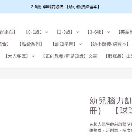
2-6歲  學齡前必備 【幼小銜接練習本】
學習掛布】
【0-1歲】
【1-3歲】
【3-6歲】
【英語
集合】
【點讀系列】
【認知學習】
【幼小銜接-練習本】
【大人專區】
【正向教養/育兒知識】文章
【瑕疵品】出
幼兒腦力訓
冊) 【球
🔥超人氣學齡前啟蒙貼
想想看，玩創意，多次