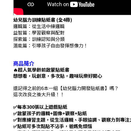
幼兒腦力訓練貼紙書 (全4冊)
邏輯篇：從生活中練邏輯
益智篇：學習觀察與配對
探索篇：訓練認知與分類
潛能篇：引導孩子自由發揮想像力！
商品簡介
🔥超人氣學齡前啟蒙貼紙書
想想看，玩創意，多次貼，趣味玩樂好開心
還記得之前的6本一組【幼兒腦力開發貼紙書】嗎？
這次改良之後大升級！！
✅每本300張以上遊戲貼紙
✅啟蒙孩子的邏輯+圖像+觀察+貼紙
✅對應練習主題，從生活邏輯、手眼協調、觀察力到專注
✅貼紙可多次黏貼不沾手，爸媽免煩惱