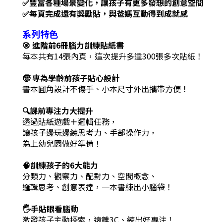
✅豐富各種場景變化，讓孩子有更多發想的創意空間
✅每頁完成還有獎勵貼，與爸媽互動得到成就感
系列特色
🎯 進階前6冊腦力訓練貼紙書
每本共有14張內頁，這次提升多達300張多次貼紙！
🧒 專為學齡前孩子貼心設計
書本圓角設計不傷手、小本尺寸外出攜帶方便！
🔍課前專注力大提升
透過貼紙遊戲＋邏輯任務，
讓孩子邊玩邊練思考力、手部操作力，
為上幼兒園做好準備！
🧠訓練孩子的6大能力
分類力、觀察力、配對力、空間概念、
邏輯思考、創意表達，一本書練出小腦袋！
🖐️手貼眼看腦動
激發孩子主動探索，遠離3C、練出好專注！