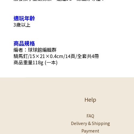
適玩年齡
3歲以上
商品規格
編者：球球館編輯群
騎馬釘/15×21×0.4cm/14頁/全套共4冊
商品重量118g (一本)
Help
FAQ
Delivery & Shipping
Payment