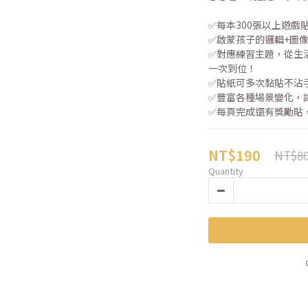
✅每本300張以上遊戲
✅啟蒙孩子的邏輯+圖像
✅對應練習主題，從生
一次到位！
✅貼紙可多次黏貼不沾
✅豐富各種場景變化，
✅每頁完成還有獎勵貼
NT$190
NT$8
Quantity