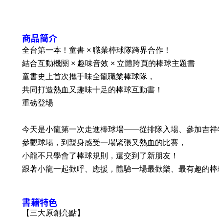
商品簡介
全台第一本！童書 × 職業棒球隊跨界合作！
結合互動機關 × 趣味音效 × 立體跨頁的棒球主題書
童書史上首次攜手味全龍職業棒球隊，
共同打造熱血又趣味十足的棒球互動書！
重磅登場
今天是小龍第一次走進棒球場——從排隊入場、
參加吉祥
參觀球場，到親身感受一場緊張又熱血的比賽，
小龍不只學會了棒球規則，還交到了新朋友！
跟著小龍一起歡呼、應援，體驗一場最歡樂、最有趣的棒
書籍特色
【三大原創亮點】