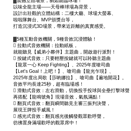
▓震撼立體場景，猶如親臨球場！
以味全龍主場——天母棒球場為背景，
設計出壯觀的立體結構：二樓大廳、球場大螢幕、
啦啦隊舞台、MVP頒獎台等，
打造沉浸式3D場景，帶來近距離的真實感受。
▓5種互動音效機關，9種音效沉浸體驗！
 拉動式音效機關：拉動紙板，
就能聽見【威弟小夥伴】主題曲，開啟遊行派對！
 按鍵式音效：只要輕壓按鍵就可以聆聽主題曲
【龍眾一心 Keep Fighting】、2025年度嗆司曲
【Let’s Goal！上吧！】、嗆司曲【龍光乍現】、
2025年度出局歌【莎喲娜拉】、嗆司曲【遍地開花】。
音效平均長達25秒，超有臨場感！
 滑動式音效：左右滑動，切換投手投球與全壘打擊球聲
再搭配【龍鳴號角】現場音效，氣氛滿點！
 翻頁式音效：翻頁瞬間聽見主審三振判決聲，
展現王牌投手威風！
 感光式音效：翻頁感光後觸發觀眾歡呼聲，
彷彿置身滿場歡呼的觀眾席中！