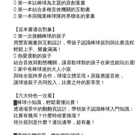
 第一本以棒球為主題的原創童書
 第一本結合多種音效機關的互動書
 第一本與職業棒球隊跨界聯名的童書
【這本書適合對象】
 第一次接觸棒球的孩子
用豐富圖畫與互動設計，帶孩子認識棒球規則與比賽流程
輕鬆上手、樂趣滿滿！
 熱愛運動的孩子
結合音效與動態機關，讓喜歡球類的孩子在家也能玩出運
 家中有棒球迷的大人小孩
與味全龍跨界合作，球場立體呈現＋原版應援音效，
讓球迷親子共同投入，比賽之外的新享受！
【六大特色一次看】
▓棒球小知識，輕鬆看懂比賽！
透過場景中的翻翻頁設計，帶領孩子認識棒球入門知識：
比賽有幾局？什麼時候要換場？
得分規則是什麼？邊玩邊學，超有趣！