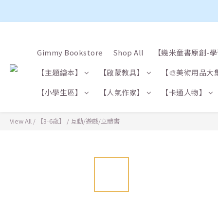
Gimmy Bookstore
Shop All
【幾米童書原創-
【主題繪本】
【啟蒙教具】
【🎨美術用品大
【小學生區】
【人氣作家】
【卡通人物】
View All
/
【3-6歲】
/
互動/遊戲/立體書