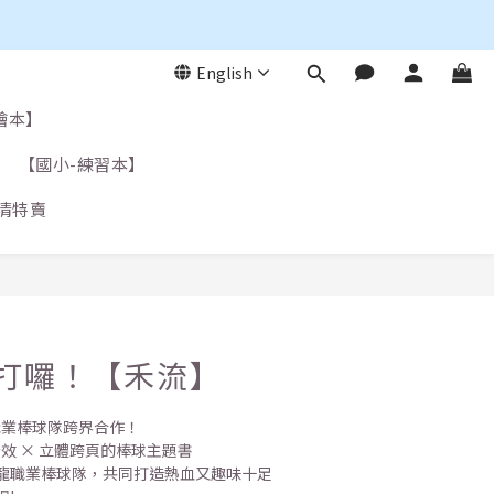
English
繪本】
【國小-練習本】
清特賣
壘打囉！【禾流】
職業棒球隊跨界合作！
音效 × 立體跨頁的棒球主題書
龍職業棒球隊，共同打造熱血又趣味十足