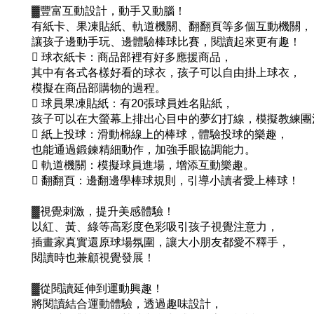
▓豐富互動設計，動手又動腦！
有紙卡、果凍貼紙、軌道機關、翻翻頁等多個互動機關，
讓孩子邊動手玩、邊體驗棒球比賽，閱讀起來更有趣！
 球衣紙卡：商品部裡有好多應援商品，
其中有各式各樣好看的球衣，孩子可以自由掛上球衣，
模擬在商品部購物的過程。
 球員果凍貼紙：有20張球員姓名貼紙，
孩子可以在大螢幕上排出心目中的夢幻打線，模擬教練團
 紙上投球：滑動棉線上的棒球，體驗投球的樂趣，
也能通過鍛鍊精細動作，加強手眼協調能力。
 軌道機關：模擬球員進場，增添互動樂趣。
 翻翻頁：邊翻邊學棒球規則，引導小讀者愛上棒球！
▓視覺刺激，提升美感體驗！
以紅、黃、綠等高彩度色彩吸引孩子視覺注意力，
插畫家真實還原球場氛圍，讓大小朋友都愛不釋手，
閱讀時也兼顧視覺發展！
▓從閱讀延伸到運動興趣！
將閱讀結合運動體驗，透過趣味設計，