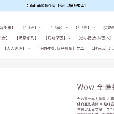
2-6歲  學齡前必備 【幼小銜接練習本】
學習掛布】
【0-1歲】
【1-3歲】
【3-6歲】
【英語
集合】
【點讀系列】
【認知學習】
【幼小銜接-練習本】
【大人專區】
【正向教養/育兒知識】文章
【瑕疵品】出
Wow 全
全台第一本！童書 × 
結合互動機關 × 趣味
童書史上首次攜手味全