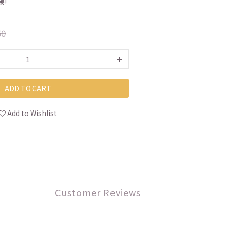
!
50
ADD TO CART
Add to Wishlist
Customer Reviews