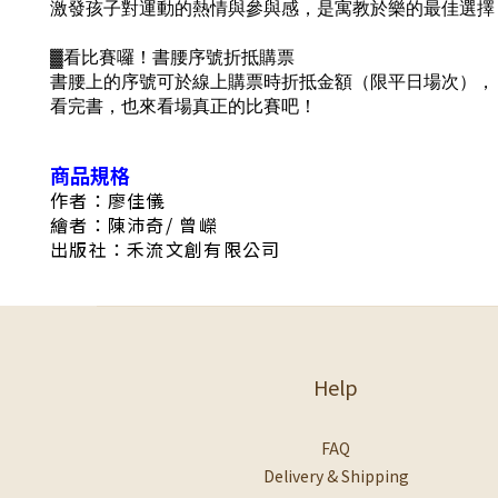
激發孩子對運動的熱情與參與感，是寓教於樂的最佳選擇
▓看比賽囉！書腰序號折抵購票
書腰上的序號可於線上購票時折抵金額（限平日場次），
看完書，也來看場真正的比賽吧！
商品規格
作者：廖佳儀
繪者：陳沛奇/ 曾嶸
出版社：禾流文創有限公司
Help
FAQ
Delivery & Shipping