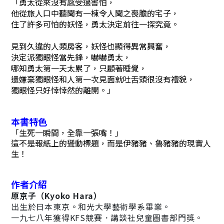
「勇太從來沒有感受過害怕，
他從旅人口中聽聞有一棟令人聞之喪膽的宅子，
住了許多可怕的妖怪，勇太決定前往一探究竟。
見到久違的人類房客，妖怪也顯得異常興奮，
決定派獨眼怪當先鋒，嚇嚇勇太，
哪知勇太第一天太累了，只顧著睡覺，
還嫌棄獨眼怪和人第一次見面就吐舌頭很沒有禮貌，
獨眼怪只好悻悻然的離開。」
本書特色
「生死一瞬間，全靠一張嘴！」
這不是報紙上的聳動標題，而是伊豬豬、魯豬豬的現實人
生！
作者介紹
原京子（Kyoko Hara）
出生於日本東京。和光大學藝術學系畢業。
一九七八年獲得KFS競賽．講談社兒童圖書部門獎。