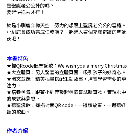
是聖誕老公公掉的嗎？
要趕快送去才行！
於是小馴鹿奔像天空，努力的想跟上聖誕老公公的雪橇。
小馴鹿會成功完成任務嗎？一起進入這個充滿奇蹟的聖誕
夜吧！
本書特色
★掃QRcode聽聖誕歌：We wish you a merry Christmas
★大立體頁：另人驚喜的立體頁面，吸引孩子的好奇心。
★圖文並茂：精美插畫搭配生動故事，培養學習需要的專
注力。
★培養勇氣：跟著小馴鹿鼓起勇氣嘗試新事物，實現心中
的成就與夢想。
★聽聖誕歌：掃描封面QR code，一邊讀故事，一邊聽好
聽的歌曲。
作者介紹