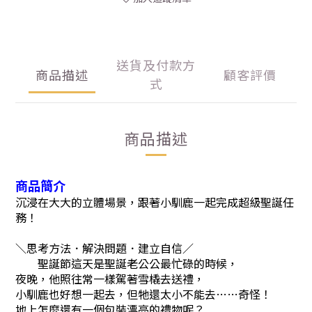
送貨及付款方
商品描述
顧客評價
式
商品描述
商品簡介
沉浸在大大的立體場景，跟著小馴鹿一起完成超級聖誕任
務！
＼思考方法．解決問題．建立自信／
聖誕節這天是聖誕老公公最忙碌的時候，
夜晚，他照往常一樣駕著雪橇去送禮，
小馴鹿也好想一起去，但牠還太小不能去……奇怪！
地上怎麼還有一個包裝漂亮的禮物呢？