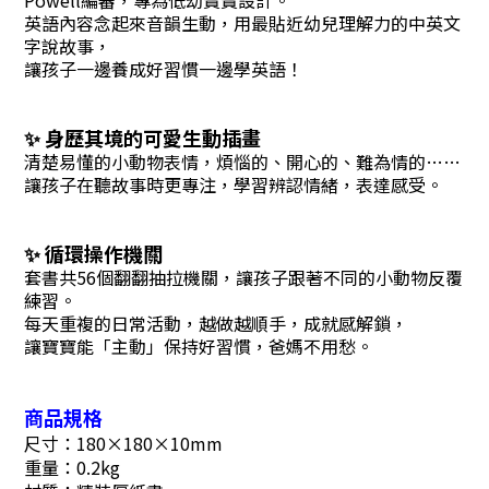
英語內容念起來音韻生動，用最貼近幼兒理解力的中英文
字說故事，
讓孩子一邊養成好習慣一邊學英語！
✨ 身歷其境的可愛生動插畫
清楚易懂的小動物表情，煩惱的、開心的、難為情的……
讓孩子在聽故事時更專注，學習辨認情緒，表達感受。
✨ 循環操作機關
套書共56個翻翻抽拉機關，讓孩子跟著不同的小動物反覆
練習。
每天重複的日常活動，越做越順手，成就感解鎖，
讓寶寶能「主動」保持好習慣，爸媽不用愁。
商
品規格
尺寸：180×180×10mm
重量：0.2kg