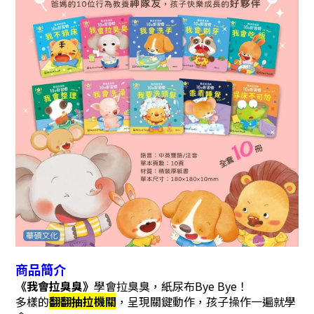
商
品簡介
《我會拉臭臭》
學會拉臭臭，紙尿布Bye Bye！
多樣的
翻翻抽拉機關
，
呈現關鍵動作，孩子操作一遍就學