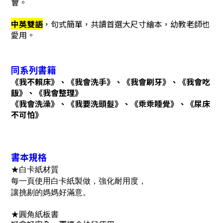
會。
中英雙語
，句式簡單，
共讀首選大尺寸繪本，幼教老師也
愛用。
同系列書籍
《我不賴床》、《我會洗手》、《我會刷牙》、《我會吃
飯》、
《我會整理》
《我會洗澡》、《我要洗頭髮》、《乖乖睡覺》、《尿床
不可怕》
書本規格
★
白卡紙材質
每一頁使用白卡紙製做，強化耐用度，
讓挑剔的媽媽好滿意。
★
圓角紙板書