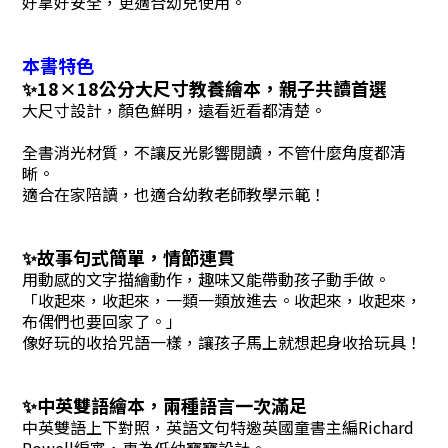
好拿好安全，更適合幼兒使用。
本書特色
✨18×18公分大尺寸教養繪本，親子共讀首選
大尺寸設計，顏色鮮明，遠看近看都清楚。
全書消光材質，不讓反光影響閱讀，不管什麼角度都清
晰。
適合在家陪讀，也適合幼教老師教學示範！
✨故事句式簡單，情節連貫
用動感的文字描繪動作，趣味又能帶動孩子動手做。
「收起來，收起來，一類一類放進去。收起來，收起來，
布偶們也要回家了。」
像好玩的收拾咒語一樣，讓孩子馬上就想起身收拾玩具！
✨中英雙語繪本，兩種語言一次滿足
中英雙語上下對照，英語文句特邀英國童書主編Richard
Powell編審，專為低幼寶寶設計。