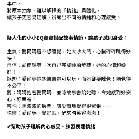
事中，
將原本抽象、難以解釋的「情緒」具體化，
讓孩子更容易理解、辨識出不同的情緒和心理感受。
擬人化的小小EQ寶寶搭配故事情節，讓孩子感同身受：
生氣：愛爾瑪還不想睡覺，她大吵大鬧，心臟砰砰跳得好
快！
自信：愛爾瑪第一次自己完成睡前步驟，她的心情超級
好！
嫉妒：愛爾瑪抱怨哥哥還可以玩，而她卻要睡覺！她覺得
不公平！
愛：媽媽抱著愛爾瑪，並唸故事書給她聽，令她感到好安
心、好幸福！
害怕：黑漆漆的房間，讓愛爾瑪覺得很緊張⋯⋯
快樂：愛爾瑪一覺好眠，醒來時笑容滿滿！
✔︎幫助孩子理解內心感受、練習表達情緒