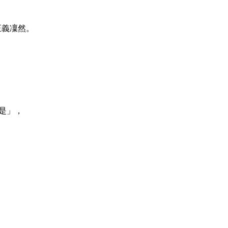
正義凜然。
是」，