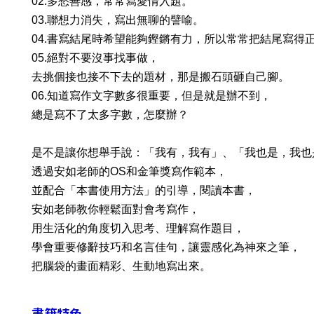
02.多愁善感，常常寫愛情入題。
03.聯想力消失，寫出無聊的譬喻。
04.書寫結尾時希望能夠鏗鏘有力，所以常常把結尾寫得
05.絕對不要沒事找事做，
去挑個接也接不下去的題材，那是搬石頭砸自己腳。
06.知道寫作文字數多很重要，但是就是辦不到，
總是寫不了太多字數，怎麼辦？
是不是讓你想舉手說：「我有，我有」、「我也是，我也
透過安如老師的OS和金筆獎寫作範本，
並配合「本書使用方法」的引導，閱讀本書，
安如老師教你輕鬆面對會考寫作，
用生活化的角度切入思考、理解寫作題目，
學會重要修辭技巧和名言佳句，讓靈感化為神來之筆，
把腦袋的畫面精彩、生動地寫出來。
書籍特色