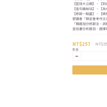
【密技大公開】、【到
【佳句補給站】、【為
【修辭一點靈】、【頒
替讀者「鎖定會考作文
「精選加分修辭法、詞
並培養分析題目、選擇
NT$257
NT$3
數量