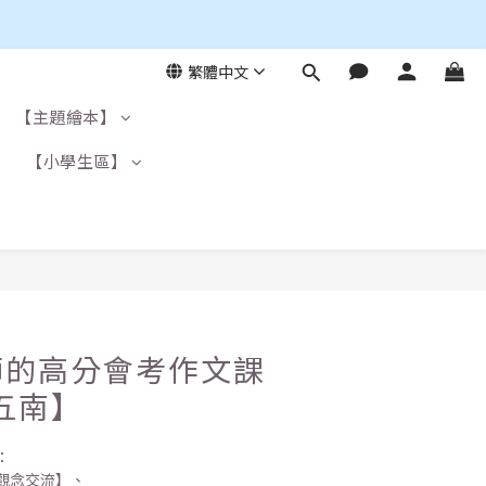
繁體中文
【主題繪本】
】
【小學生區】
師的高分會考作文課
【五南】
：
觀念交流】、