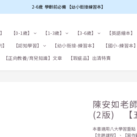
2-6歲  學齡前必備 【幼小銜接練習本】
布】
【0-1歲】
【1-3歲】
【3-6歲】
【英語繪本】
列】
【認知學習】
【幼小銜接-練習本】
【國小-練習本
【正向教養/育兒知識】文章
【瑕疵品】出清特賣
陳安如老
(2版) 
本書運用八大學習重點
【主題課程】、【寫作