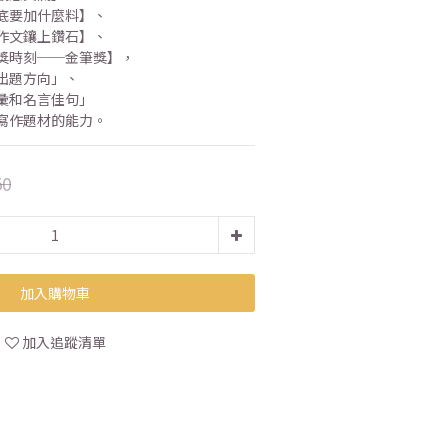
底要加什麼料】、
作文鑲上鑽石】、
獎時刻──金筆獎】，
出題方向」、
彙和名言佳句」
寫作題材的能力。
50
加入購物車
加入追蹤清單