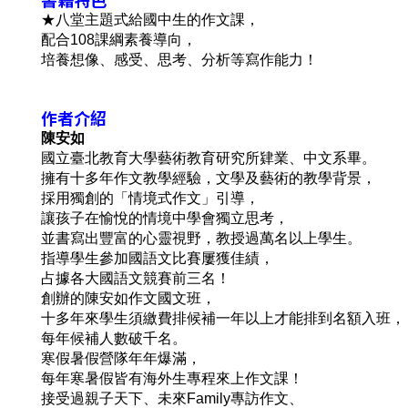
★八堂主題式給國中生的作文課，
配合108課綱素養導向，
培養想像、感受、思考、分析等寫作能力！
作者介紹
陳安如
國立臺北教育大學藝術教育研究所肄業、中文系畢。
擁有十多年作文教學經驗，文學及藝術的教學背景，
採用獨創的「情境式作文」引導，
讓孩子在愉悅的情境中學會獨立思考，
並書寫出豐富的心靈視野，教授過萬名以上學生。
指導學生參加國語文比賽屢獲佳績，
占據各大國語文競賽前三名！
創辦的陳安如作文國文班，
十多年來學生須繳費排候補一年以上才能排到名額入班，
每年候補人數破千名。
寒假暑假營隊年年爆滿，
每年寒暑假皆有海外生專程來上作文課！
接受過親子天下、未來Family專訪作文、