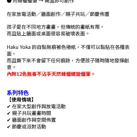
● 附蜂蠟蠟筆 → 開盒即可創作
在家放電活動／牆面創作／親子共玩／節慶佈置
孩子愛在不同地方畫畫，但傳統的畫紙有限，
而且貼上牆面或桌面很容易破壞表面。
Haku Yoka 的自黏無痕著色捲紙，不僅可以黏貼在各種表
面，
而且撕下來不會留下任何痕跡，
方便孩子隨時隨地發揮創
意。
內附12色無毒不沾手天然蜂蠟螺旋蠟筆。
系列特色
【使用情境】
✔ 在家大型創作與放電活動
✔ 親子共玩畫畫時間
✔ 牆面創作與空間佈置
✔ 節慶或派對活動