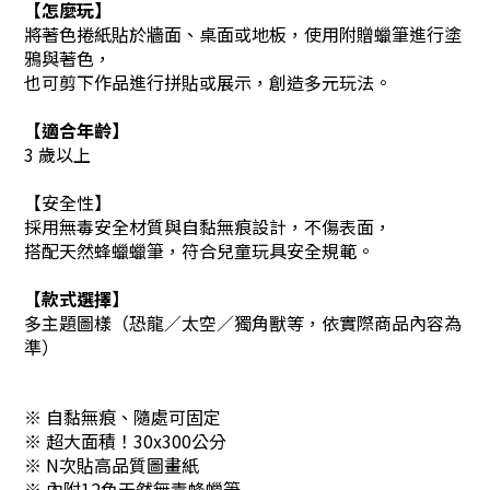
【怎麼玩】
將著色捲紙貼於牆面、桌面或地板，使用附贈蠟筆進行塗
鴉與著色，
也可剪下作品進行拼貼或展示，創造多元玩法。
【適合年齡】
3 歲以上
【安全性】
採用無毒安全材質與自黏無痕設計，不傷表面，
搭配天然蜂蠟蠟筆，符合兒童玩具安全規範。
【款式選擇】
多主題圖樣（恐龍／太空／獨角獸等，依實際商品內容為
準）
※ 自黏無痕、隨處可固定
※ 超大面積！30x300公分
※ N次貼高品質圖畫紙
※ 內附12色天然無毒蜂蠟筆