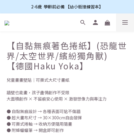
2-6歲  學齡前必備 【幼小銜接練習本】
【自黏無痕著色捲紙】(恐龍世
界/太空世界/繽紛獨角獸)
【德國Haku Yoka】
兒童畫畫壁貼｜可撕式大尺寸畫紙
牆壁也能畫，孩子盡情創作不受限
大面積創作 × 不留痕安心使用 × 激發想像力與專注力
● 自黏無痕設計 → 各種表面可貼不傷牆
● 超大畫布尺寸 → 30×300cm自由發揮
● 可撕式捲軸 → 收納方便隨用隨畫
● 附蜂蠟蠟筆 → 開盒即可創作