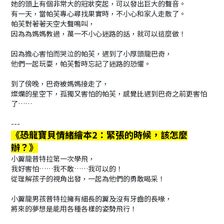
她的頭上有個非常大的冠狀突起，可以發出巨大的聲音。
有一天，當帕芙專心尋找果實時，不小心和家人走散了。
帕芙對著著天空大聲鳴叫，
因為為媽媽教過，萬一不小心迷路的話，就可以這麼做！
因為擔心害怕而哭泣的帕芙，遇到了小厚頭龍巴奇，
他們一起玩耍，帕芙暫時忘記了迷路的恐懼。
到了傍晚，巴奇被媽媽接走了，
燦爛的星空下，孤獨又害怕的帕芙，感覺比遇到巴奇之前更害怕
了……
---
《恐龍寶貝情緒繪本2：緊張的時候，該怎麼
辦？》
小翼龍普特拉第一次學飛，
我好害怕……我不敢……我可以的！
從理解孩子的視角出發，一起為他們的勇敢喝采！
小翼龍男孩普特拉擁有細長的翼及沒有牙齒的長喙，
將來的夢想是能用各種各樣的姿勢飛行！