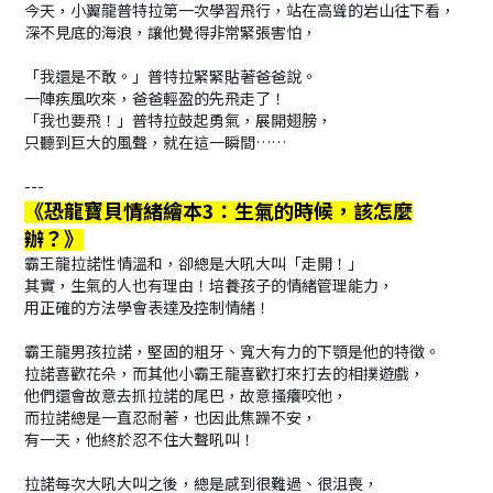
今天，小翼龍普特拉第一次學習飛行，站在高聳的岩山往下看，
深不見底的海浪，讓他覺得非常緊張害怕，
「我還是不敢。」普特拉緊緊貼著爸爸說。
一陣疾風吹來，爸爸輕盈的先飛走了！
「我也要飛！」普特拉鼓起勇氣，展開翅膀，
只聽到巨大的風聲，就在這一瞬間……
---
《恐龍寶貝情緒繪本3：生氣的時候，該怎麼
辦？》
霸王龍拉諾性情溫和，卻總是大吼大叫「走開！」
其實，生氣的人也有理由！培養孩子的情緒管理能力，
用正確的方法學會表達及控制情緒！
霸王龍男孩拉諾，堅固的粗牙、寬大有力的下顎是他的特徵。
拉諾喜歡花朵，而其他小霸王龍喜歡打來打去的相撲遊戲，
他們還會故意去抓拉諾的尾巴，故意搔癢咬他，
而拉諾總是一直忍耐著，也因此焦躁不安，
有一天，他終於忍不住大聲吼叫！
拉諾每次大吼大叫之後，總是感到很難過、很沮喪，