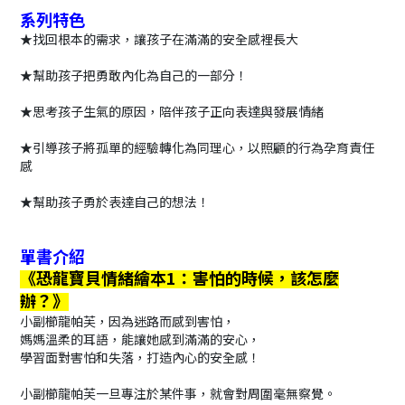
系列特色
★找回根本的需求，讓孩子在滿滿的安全感裡長大
★幫助孩子把勇敢內化為自己的一部分！
★思考孩子生氣的原因，陪伴孩子正向表達與發展情緒
★引導孩子將孤單的經驗轉化為同理心，以照顧的行為孕育責任
感
★幫助孩子勇於表達自己的想法！
單書介紹
《恐龍寶貝情緒繪本1：害怕的時候，該怎麼
辦？》
小副櫛龍帕芙，因為迷路而感到害怕，
媽媽溫柔的耳語，能讓她感到滿滿的安心，
學習面對害怕和失落，打造內心的安全感！
小副櫛龍帕芙一旦專注於某件事，就會對周圍毫無察覺。