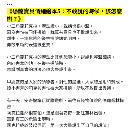
---
《恐龍寶貝情緒繪本5：不敢說的時候，該怎麼
辦？》
小三角龍莉克拉，體型嬌小，說話也很小聲，
因為害怕被同伴排擠，就算有意見也不敢說出來。
然後，一場危險的叢林探險讓她明白，
勇敢果斷的表達很重要！
小三角龍莉克拉的體型比其他恐龍小，說話也輕聲細語。
內向害羞的她，在叢林探險時，
意識到真實的想法必須大聲說出來。
甲龍安奇是大家的領導者，對他的提議，大家總是附和贊成。
嬌小害羞的莉克拉害怕被大家排擠，所以不敢提出異議。
有一天，安奇提議玩試膽遊戲，前往有怪物傳說的侏羅叢林探
險！
莉克拉雖然很害怕，還是跟著安奇一起往叢林出發，
直到真正的危險出現時，
莉克拉終於鼓起勇氣，第一次大聲說出了自己的想法！