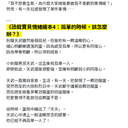
「我不想要生氣，為什麼大家總是要做我不喜歡的事情呢？」
然而，有一天拉諾發現了某件事情……
---
《恐龍寶貝情緒繪本4：孤單的時候，該怎麼
辦？》
劍龍天武雖然是個孤兒，但是他有一顆溫暖的心，
細心照顧被遺落的蛋，因為感受孤單，所以更有同理心，
因為學會照顧，所以得到成長！
小劍龍男孩天武，出生後就孤單一人，
即使如此，天武還是很堅強，並擁有照顧弱小的同理心。
天武一直獨自覓食、生活，有一天，他發現了一顆恐龍蛋，
突然而至的大雨和烈日中，天武都守護著這顆恐龍蛋，
而在趕走兩隻爭奪恐龍蛋的迅猛龍後，
他更覺得不能放任這顆蛋不管。
這時候，蛋殼中蹦出了「天天」，
天武心中湧上一股溫暖想念的感覺，
他已經不再孤單一人了！