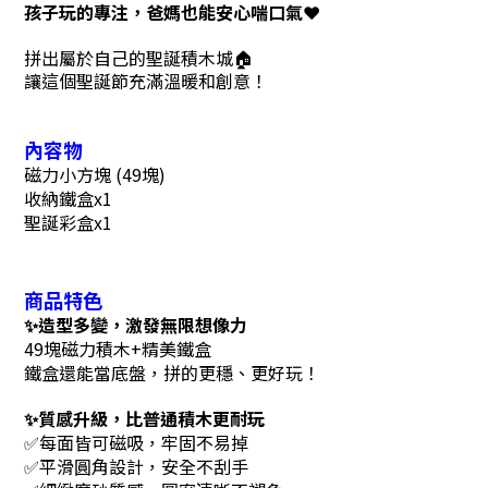
孩子玩的專注，爸媽也能安心喘口氣❤️
拼出屬於自己的聖誕積木城🏠
讓這個聖誕節充滿溫暖和創意！
內容物
磁力小方塊 (49塊)
收納鐵盒x1
聖誕彩盒x1
商品特色
✨
造型多變，激發無限想像力
49塊磁力積木+精美鐵盒
鐵盒還能當底盤，拼的更穩、更好玩！
✨
質感升級，比普通積木更耐玩
✅
每面皆可磁吸，牢固不易掉
✅
平滑圓角設計，安全不刮手