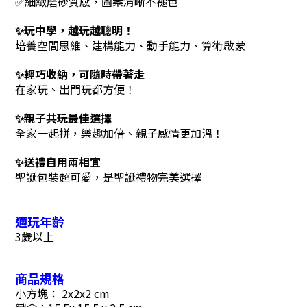
✅
細緻磨砂質感，圖案清晰不褪色
✨
玩中學，越玩越聰明！
培養空間思維、建構能力、動手能力、算術啟蒙
✨
輕巧收納，可隨時帶著走
在家玩、出門玩都方便！
✨
親子共玩最佳選擇
全家一起拼，樂趣加倍、親子感情更加溫！
✨
送禮自用兩相宜
聖誕包裝超可愛，是聖誕禮物完美選擇
適玩年齡
3
歲以上
商品規格
小方塊
：
2x2x2
cm