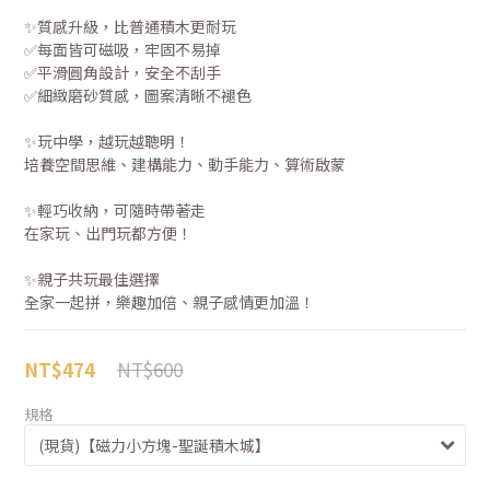
✨質感升級，比普通積木更耐玩
✅每面皆可磁吸，牢固不易掉
✅平滑圓角設計，安全不刮手
✅細緻磨砂質感，圖案清晰不褪色
✨玩中學，越玩越聰明！
培養空間思維、建構能力、動手能力、算術啟蒙 
✨輕巧收納，可隨時帶著走
在家玩、出門玩都方便！
✨親子共玩最佳選擇
全家一起拼，樂趣加倍、親子感情更加溫！
NT$600
NT$474
規格