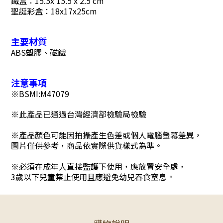
鐵盒
：
15.5x 15.5 x 2.5 cm
聖誕彩盒：18x17x25cm
主要材質
ABS塑膠、磁鐵
注意事項
※
BSMI:M47079
※此產品已通過台灣經濟部檢驗局檢驗
※產品顏色可能因拍攝產生色差或個人電腦螢幕差異，
圖片僅供參考，商品依實際供貨樣式為準。
※必須在成年人直接監護下使用，應放置安全處，
3歲以下兒童禁止使用且應避免幼兒吞食窒息。