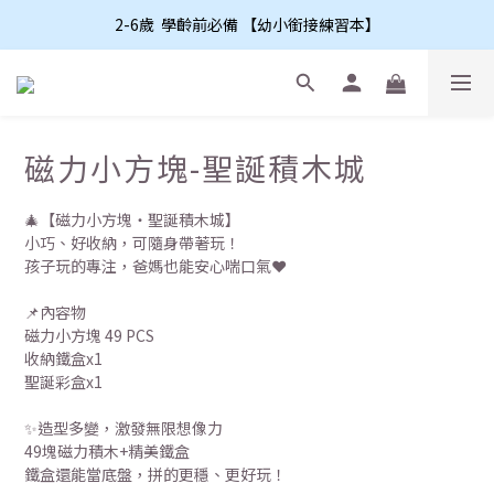
2-6歲  學齡前必備 【幼小銜接練習本】
磁力小方塊-聖誕積木城
🎄【磁力小方塊・聖誕積木城】
小巧、好收納，可隨身帶著玩！
孩子玩的專注，爸媽也能安心喘口氣❤️
📌內容物
磁力小方塊 49 PCS 
收納鐵盒x1 
聖誕彩盒x1 
✨造型多變，激發無限想像力
49塊磁力積木+精美鐵盒
鐵盒還能當底盤，拼的更穩、更好玩！