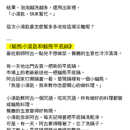
結果，泡泡越洗越多，還飛出家裡，
「小湯匙，快來幫忙。」
這次小湯匙要怎麼幫多多收拾這場災難呢？
---
》
《
貓熊小湯匙和貓熊平底鍋
最近廚師阿古一點兒不想做菜，餐廳的生意也冷冷清清。
有一天他出門去買一把新的平底鍋。
市場上的老爺爺送他一把貓熊平底鍋。
阿古回家打開鍋蓋一看，發現鍋裡有一個小貓熊。
「我是小湯匙，我來教你怎麼開心的做料理。」
小湯匙教阿古一個咒語，唸完咒語，所有做好的料理都變
成貓熊料理。
餐廳的生意變得好熱鬧。
小湯匙告訴阿古，每天記得要把平底鍋洗乾淨。
可是，有一天，阿古累得睡著了，忘了洗鍋子。
到了晚上，平底鍋裡發出奇怪的聲音……