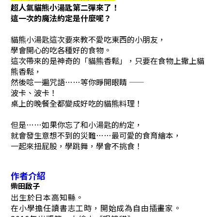
超人氣貓熊小湯匙第二彈來了！
這一次的魔法約定是什麼呢？
貓熊小湯匙這次要來教不愛吃東西的小朋友，
學會開心的吃各種好的食物。
這次帶來的是神奇的「貓熊香鬆」，只要在食物上撒上貓
熊香鬆，
然後唸一遍咒語……等你睜開眼睛 ——
波卡、波卡！
桌上的晚餐全都變成好吃的貓熊料理！
但是……如果你忘了和小湯匙的約定，
就會發生意想不到的災難……最可愛的食育繪本，
一起來扭屁股，學跳舞，學會不挑食！
作者介紹
柴田啟子
出生於日本高知縣。
在小學擔任讀書志工時，開始成為自由插畫家。