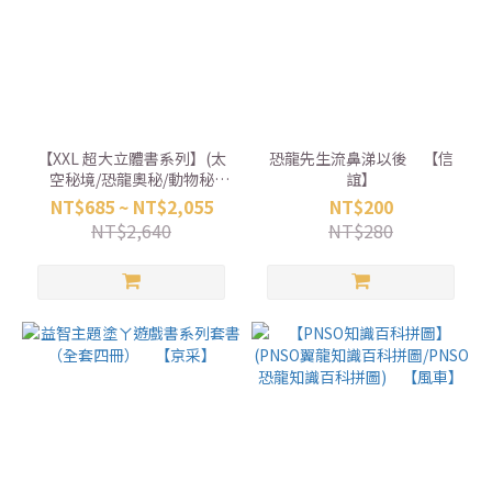
【XXL 超大立體書系列】(太
恐龍先生流鼻涕以後 【信
空秘境/恐龍奧秘/動物秘
誼】
訪) 【華碩】
NT$685 ~ NT$2,055
NT$200
NT$2,640
NT$280