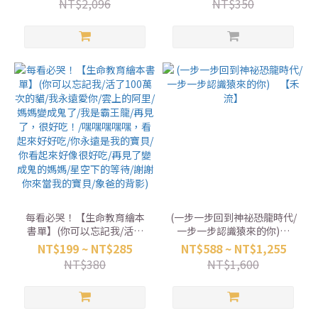
NT$2,096
NT$350
每看必哭！【生命教育繪本
(一步一步回到神祕恐龍時代/
書單】(你可以忘記我/活了
一步一步認識猿來的你)
100萬次的貓/我永遠愛你/雲
【禾流】
NT$199 ~ NT$285
NT$588 ~ NT$1,255
上的阿里/媽媽變成鬼了/我是
NT$380
NT$1,600
霸王龍/再見了，很好吃！/嘿
嘿嘿嘿嘿，看起來好好吃/你
永遠是我的寶貝/你看起來好
像很好吃/再見了變成鬼的媽