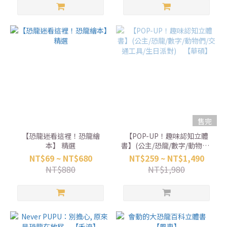
一唱 中文童謠總匯) 【吉波
鳥】
售完
【恐龍迷看這裡！恐龍繪
【POP-UP！趣味認知立體
本】 精選
書】(公主/恐龍/數字/動物們/
交通工具/生日派對) 【華
NT$69 ~ NT$680
NT$259 ~ NT$1,490
碩】
NT$880
NT$1,980