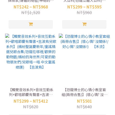
探險家/身體的祕密/神祕的恐
大百科/恐龍立體大百科)
龍/動物大驚奇） 【京采】
【京采】
NT$242 ~ NT$968
NT$299 ~ NT$595
NT$1,520
NT$960
【觸覺音效系列+音效互動系
【恐龍博士的心情小教室套
列+歡唱節慶有聲書+吉波鳥
組(兩冊合售)】(壞心情? 沒關
兒歌系列】(繽紛聖誕慶新年/
係!/好心情? 沒關係!) 【禾
NT$299 ~ NT$412
NT$501
童謠精選兒歌合集/恐龍在哪
流】
NT$620
NT$640
裡/歡樂的動物園/繽紛的海世
界/可愛的動物朋友們/兒歌唱