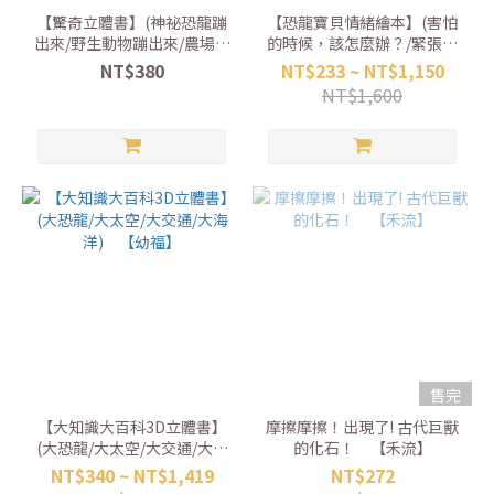
【驚奇立體書】(神祕恐龍蹦
【恐龍寶貝情緒繪本】(害怕
出來/野生動物蹦出來/農場動
的時候，該怎麼辦？/緊張的
物蹦出來) 【雙美】
時候，該怎麼辦？/生氣的時
NT$380
NT$233 ~ NT$1,150
候，該怎麼辦？/孤單的時
NT$1,600
候，該怎麼辦？/不敢說的時
候，該怎麼辦？) 【采實】
售完
【大知識大百科3D立體書】
摩擦摩擦！出現了! 古代巨獸
(大恐龍/大太空/大交通/大海
的化石！ 【禾流】
洋) 【幼福】
NT$340 ~ NT$1,419
NT$272