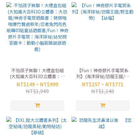
媽/星空下的等待/謝謝你來當
我的寶貝/象爸的背影)
不怕孩子無聊！大禮盒包組
【Fun！神奇膠片手電筒系
(大知識大百科3D立體書：大
列】(海洋探祕/恐龍王國/野
恐龍/神奇手電筒遊戲書：劈
生動物) 【幼福】
NT$149 ~ NT$999
NT$257 ~ NT$771
劈啪啪爆竹聲過新年/忍者兔
NT$1,949
NT$1,140
閃亮色紙轉印貼童話遊戲
書/Fun！神奇膠片手電筒：
海洋探祕/幼兒問答圖卡：動
動小腦筋猜謎語遊戲)