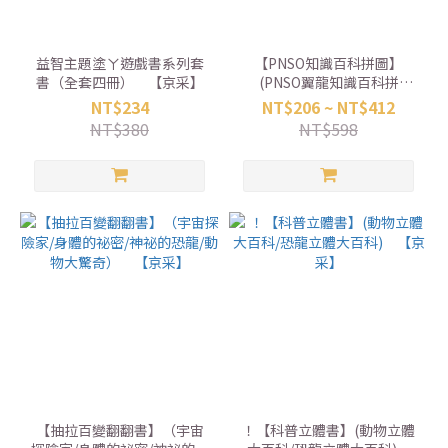
益智主題塗ㄚ遊戲書系列套
【PNSO知識百科拼圖】
書（全套四冊） 【京采】
(PNSO翼龍知識百科拼
圖/PNSO恐龍知識百科拼
NT$234
NT$206 ~ NT$412
圖) 【風車】
NT$380
NT$598
【抽拉百變翻翻書】（宇宙
！【科普立體書】(動物立體