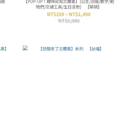
精選
【POP-UP！趣味認知立體書】(公主/恐龍/數字/動
物們/交通工具/生日派對) 【華碩】
NT$259 ~ NT$1,490
NT$1,980