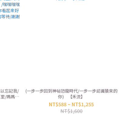
以忘記我/
(一步一步回到神祕恐龍時代/一步一步認識猿來的
阿里/媽媽變
你) 【禾流】
/嘿嘿嘿嘿
NT$588 ~ NT$1,255
你看起來好
NT$1,600
的等待/謝謝