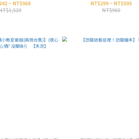
242 ~ NT$968
NT$299 ~ NT$595
NT$1,520
NT$960