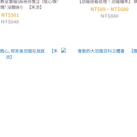
教室套組(兩冊合售)】(壞心情?
【恐龍迷看這裡！恐龍繪本】 
情? 沒關係!) 【禾流】
NT$69 ~ NT$680
NT$501
NT$880
NT$640