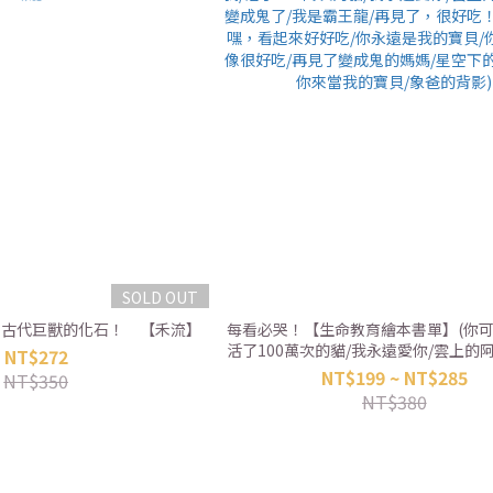
SOLD OUT
! 古代巨獸的化石！ 【禾流】
每看必哭！【生命教育繪本書單】(你可
活了100萬次的貓/我永遠愛你/雲上的
NT$272
成鬼了/我是霸王龍/再見了，很好吃！
NT$199 ~ NT$285
NT$350
嘿，看起來好好吃/你永遠是我的寶貝/
NT$380
像很好吃/再見了變成鬼的媽媽/星空下
你來當我的寶貝/象爸的背影)