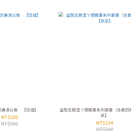
流鼻涕以後 【信誼】
益智主題塗ㄚ遊戲書系列套書（全套四
采】
NT$200
NT$234
NT$280
NT$380