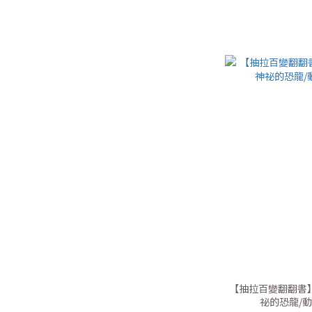
【抽拉百變翻翻書】
祕的恐龍/