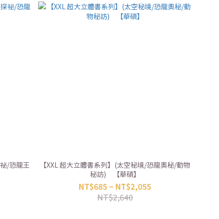
祕/恐龍王
【XXL 超大立體書系列】(太空秘境/恐龍奧秘/動物
秘訪) 【華碩】
NT$685 ~ NT$2,055
NT$2,640