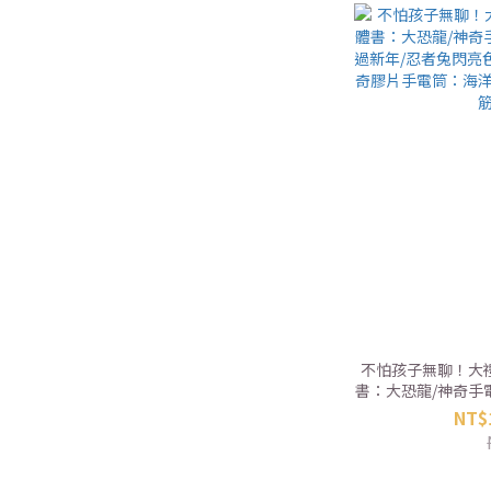
不怕孩子無聊！大禮
書：大恐龍/神奇手
新年/忍者兔閃亮色
NT$
膠片手電筒：海洋探