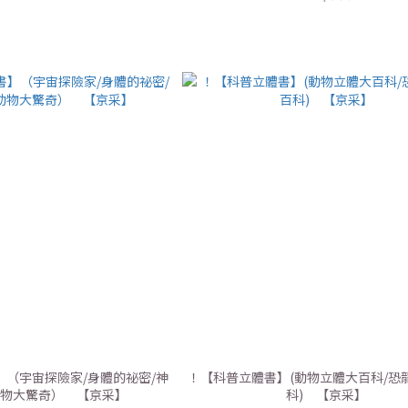
（宇宙探險家/身體的祕密/神
！【科普立體書】(動物立體大百科/恐
動物大驚奇） 【京采】
科) 【京采】