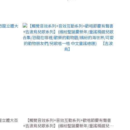
龍立體大百
【觸覺音效系列+音效互動系列+歡唱節慶有聲書
+吉波鳥兒歌系列】(繽紛聖誕慶新年/童謠精選兒歌