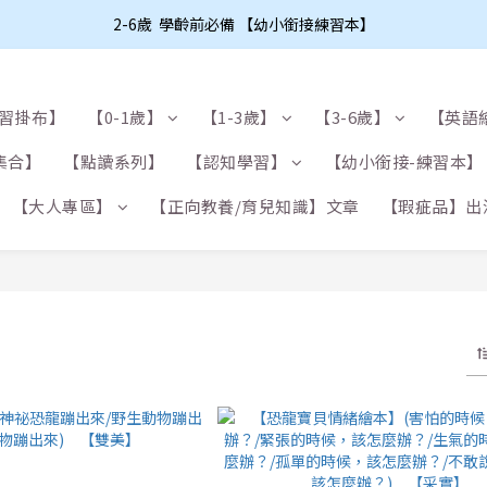
2-6歲  學齡前必備 【幼小銜接練習本】
學習掛布】
【0-1歲】
【1-3歲】
【3-6歲】
【英語
集合】
【點讀系列】
【認知學習】
【幼小銜接-練習本】
【大人專區】
【正向教養/育兒知識】文章
【瑕疵品】出