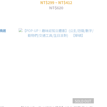
合集/恐龍在哪裡/歡樂的動物園/繽紛的海世界/可愛
NT$299 ~ NT$412
的動物朋友們/兒歌唱一唱 中文童謠總匯) 【吉波
NT$620
鳥】
SOLD OUT