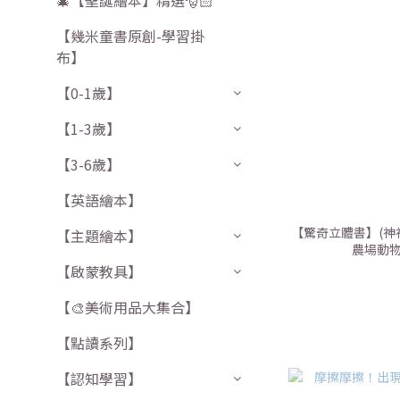
🎄【聖誕繪本】精選🎅🏻
【幾米童書原創-學習掛
布】
【0-1歲】
【1-3歲】
【3-6歲】
【英語繪本】
【驚奇立體書】(神
【主題繪本】
農場動物
【啟蒙教具】
【🎨美術用品大集合】
【點讀系列】
【認知學習】