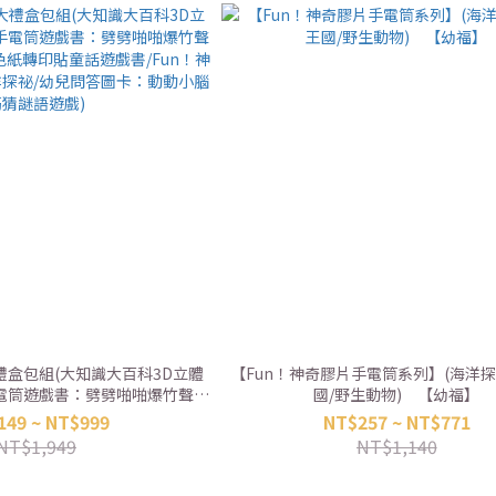
盒包組(大知識大百科3D立體
【Fun！神奇膠片手電筒系列】(海洋探
電筒遊戲書：劈劈啪啪爆竹聲過
國/野生動物) 【幼福】
紙轉印貼童話遊戲書/Fun！神奇
149 ~ NT$999
NT$257 ~ NT$771
祕/幼兒問答圖卡：動動小腦筋
NT$1,949
NT$1,140
猜謎語遊戲)