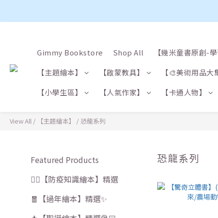
Gimmy Bookstore
Shop All
【幾米童書原創-
【主題繪本】
【啟蒙教具】
【🎨美術用品大
【小學生區】
【人氣作家】
【卡通人物】
View All
/
【主題繪本】
/
恐龍系列
恐龍系列
Featured Products
🧑‍⚕️【防疫知識繪本】精選
🧧【過年繪本】精選✨