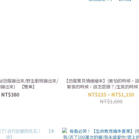
祕恐龍蹦出來/野生動物蹦出來/
【恐龍寶貝情緒繪本】(害怕的時候，該
蹦出來) 【雙美】
緊張的時候，該怎麼辦？/生氣的時候
辦？/孤單的時候，該怎麼辦？/不敢說
NT$380
NT$233 ~ NT$1,150
怎麼辦？) 【采實】
NT$1,600