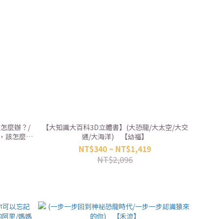
怎麼辦？/
【大知識大百科3D立體書】(大恐龍/大太空/大交
，該怎麼
通/大海洋) 【幼福】
的時候，該
NT$340 ~ NT$1,419
NT$2,096