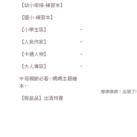
【幼小銜接-練習本】
【國小-練習本】
【小學生區】
【人氣作家】
【卡通人物】
【大人專區】
🌹母親節必看✨媽媽主題繪
本✨
摩擦摩擦！出現了
【瑕疵品】出清特賣