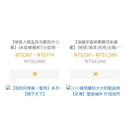
【地球人與生存元素的大小
【浩瀚宇宙探索銀河系套
事】(水從哪裡來?/火從哪裡
書】(地球/海洋/月亮/太陽/火
來?) 【親子天下】
星/冥王星) 【銀河文化】
NT$387 ~ NT$774
NT$230 ~ NT$1,580
NT$1,000
NT$2,240