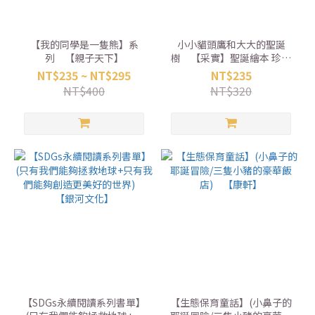
【我的同學是一隻熊】系
小小貓頭鷹和大大的聖誕
列 【親子天下】
樹 【采實】聖誕繪本 珍惜
自然
NT$235 ~ NT$295
NT$235
NT$400
NT$320
【SDGs永續閱讀系列書單】
【生態保育童話】(小鼻子的