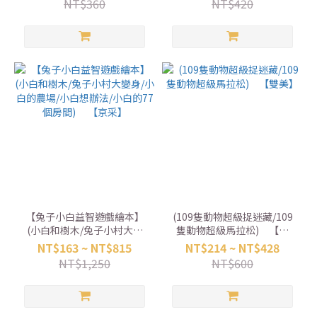
NT$360
NT$420
【兔子小白益智遊戲繪本】
(109隻動物超級捉迷藏/109
(小白和樹木/兔子小村大變
隻動物超級馬拉松) 【雙
身/小白的農場/小白想辦法/
美】
NT$163 ~ NT$815
NT$214 ~ NT$428
小白的77個房間) 【京采】
NT$1,250
NT$600