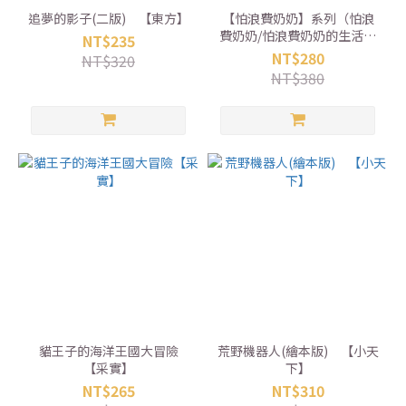
追夢的影子(二版) 【東方】
【怕浪費奶奶】系列（怕浪
費奶奶/怕浪費奶奶的生活寶
NT$235
典/怕浪費奶奶開動了/怕浪費
NT$280
NT$320
奶奶的河川散步/怕浪費奶奶
NT$380
的奶奶） 【親子天下】
貓王子的海洋王國大冒險
荒野機器人(繪本版) 【小天
【采實】
下】
NT$265
NT$310