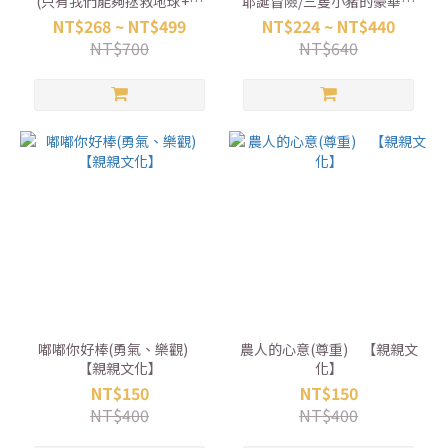
(只有我們能夠拯救地球+只
耶誕冒險/三隻小豬的豪華飯
有我們能夠創造更美好的世
店) 【康軒】
NT$268 ~ NT$499
NT$224 ~ NT$440
界) 【銀河文化】
NT$700
NT$640
嘟嘟你好棒(勇氣、樂觀)
農人的心意(尊重) 【親親文
【親親文化】
化】
NT$150
NT$150
NT$400
NT$400