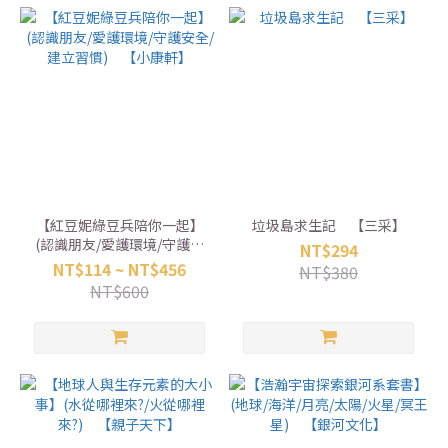
【紅豆妮綠豆兵陪你一起】
垃圾島求生記 【三采】
(認識朋友/愛護環境/守護安
NT$294
全/建立習慣) 【小康軒】
NT$114 ~ NT$456
NT$380
NT$600