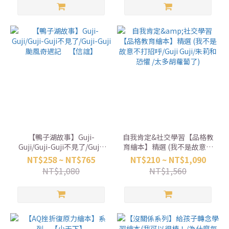
【鴨子湖故事】Guji-
自我肯定&社交學習【品格教
Guji/Guji-Guji不見了/Guji-
育繪本】精選 (我不是故意不
Guji颱風奇遇記 【信誼】
打招呼/Guji Guji/朱莉和恐懼
NT$258 ~ NT$765
NT$210 ~ NT$1,090
/太多胡蘿蔔了)
NT$1,080
NT$1,560