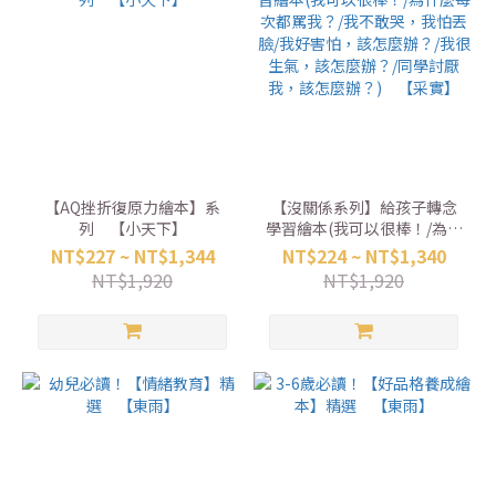
【AQ挫折復原力繪本】系
【沒關係系列】給孩子轉念
列 【小天下】
學習繪本(我可以很棒！/為什
麼每次都罵我？/我不敢哭，
NT$227 ~ NT$1,344
NT$224 ~ NT$1,340
我怕丟臉/我好害怕，該怎麼
NT$1,920
NT$1,920
辦？/我很生氣，該怎麼辦？/
同學討厭我，該怎麼辦？)
【采實】