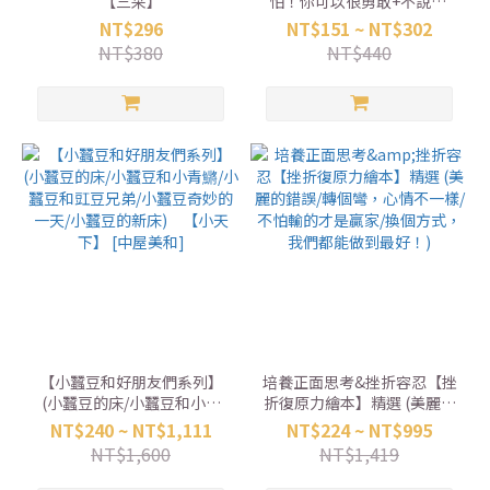
【三采】
怕！你可以很勇敢+不說謊!
勇於承認錯誤) 【雙美】
NT$296
NT$151 ~ NT$302
NT$380
NT$440
【小蠶豆和好朋友們系列】
培養正面思考&挫折容忍【挫
(小蠶豆的床/小蠶豆和小青
折復原力繪本】精選 (美麗的
鱂/小蠶豆和豇豆兄弟/小蠶豆
錯誤/轉個彎，心情不一樣/不
NT$240 ~ NT$1,111
NT$224 ~ NT$995
奇妙的一天/小蠶豆的新床)
怕輸的才是贏家/換個方式，
NT$1,600
NT$1,419
【小天下】 [中屋美和]
我們都能做到最好！)