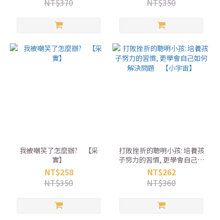
NT$370
NT$350
我被嘲笑了怎麼辦? 【采
打敗挫折的聰明小孩: 培養孩
實】
子努力的習慣, 更學會自己如
何解決問題 【小宇宙】
NT$258
NT$262
NT$350
NT$360