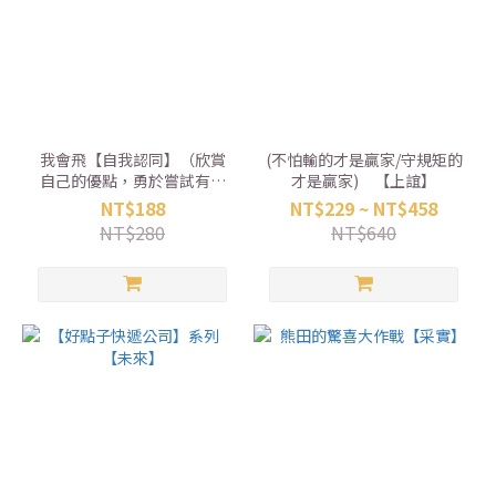
我會飛【自我認同】（欣賞
(不怕輸的才是贏家/守規矩的
自己的優點，勇於嘗試有自
才是贏家) 【上誼】
信） 【和平國際】
NT$188
NT$229 ~ NT$458
NT$280
NT$640