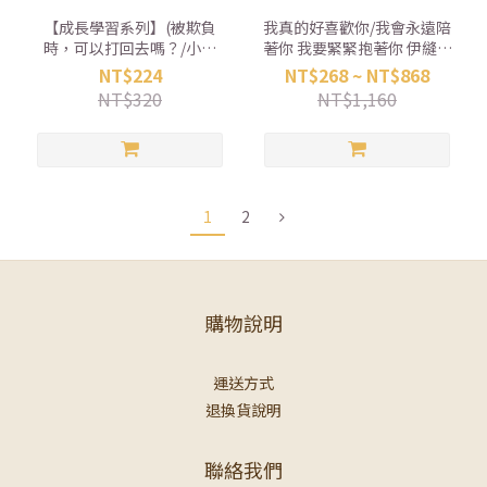
【成長學習系列】(被欺負
我真的好喜歡你/我會永遠陪
時，可以打回去嗎？/小寶
著你 我要緊緊抱著你 伊縫小
貝，當我遇見你/我會收玩具/
繪子 【遠流】
NT$224
NT$268 ~ NT$868
我不是故意要說謊/壞習慣，
NT$320
NT$1,160
走開！/考不好怎麼辦？/我想
要零用錢/給自己一個讚/給媽
媽一個讚/我再也不敢搞破壞
了/我會騎腳踏車了/搭捷運去
外婆家) 【采實】
1
2
購物說明
運送方式
退換貨說明
聯絡我們