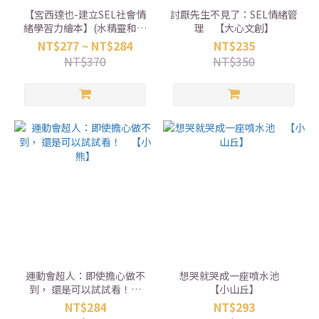
【宮西達也-建立SEL社會情
討厭先生不見了：SEL情緒管
緒學習力繪本】(水精靈和泥
理 【大心文創】
巴怪/小企鵝釣大魚) 【小
NT$277 ~ NT$284
NT$235
熊】
NT$370
NT$350
運動會超人：即使擔心做不
想哭就哭成一座噴水池
到， 還是可以試試看！
【小山丘】
【小熊】
NT$284
NT$293